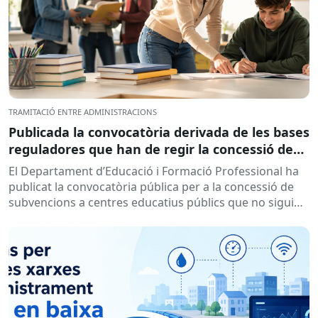
TRAMITACIÓ ENTRE ADMINISTRACIONS
Publicada la convocatòria derivada de les bases
reguladores que han de regir la concessió de
subvencions a centres educatius, per al
El Departament d’Educació i Formació Professional ha
desenvolupament de programes de formació i
publicat la convocatòria pública per a la concessió de
inserció, durant el curs 2026-2027
subvencions a centres educatius públics que no siguin
de titularitat...