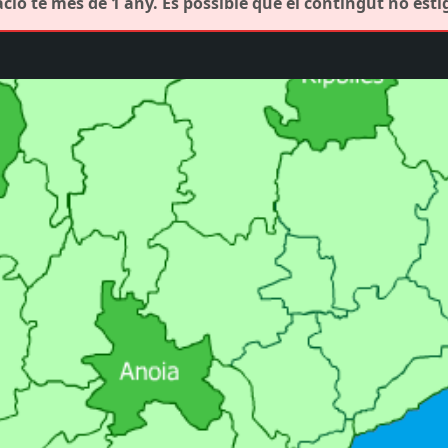
ció té més de 1 any. És possible que el contingut no estig