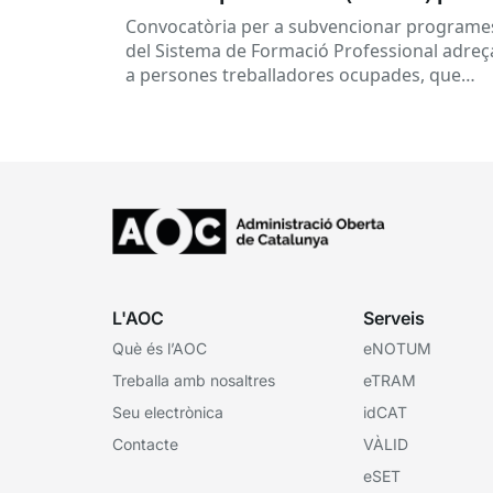
persones treballadores ocupades
Convocatòria per a subvencionar programe
del Sistema de Formació Professional adreç
a persones treballadores ocupades, que
subvenciona el Consorci per a la Formació
Contínua de Catalunya...
L'AOC
Serveis
Què és l’AOC
eNOTUM
Treballa amb nosaltres
eTRAM
Seu electrònica
idCAT
Contacte
VÀLID
eSET