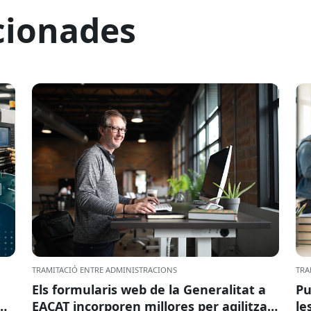
cionades
TRAMITACIÓ ENTRE ADMINISTRACIONS
TRA
Els formularis web de la Generalitat a
Pu
EACAT incorporen millores per agilitzar
le