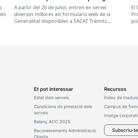
la tramitació
la
s
A partir del 20 de juliol, entren en servei
El
ed
ats
diverses millores als formularis web de la
Pr
pr
Generalitat disponibles a EACAT Tràmits.
pú
du
Aquests canvis tenen l’objectiu de...
ce
tit
Et pot interessar
Recursos
Estat dels serveis
Índex de madures
Condicions de prestació dels
Campus de form
serveis
Imatge corporat
Balanç AOC 2025
Subscriu-te 
Reconeixements Administració
Oberta