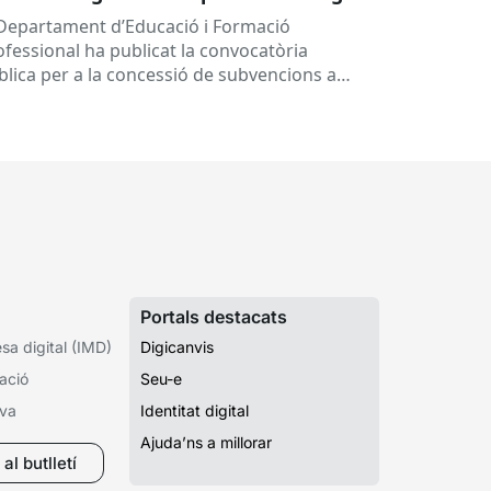
 concessió de subvencions a centres
 Departament d’Educació i Formació
ucatius, per al desenvolupament de
ofessional ha publicat la convocatòria
ogrames de formació i inserció,
blica per a la concessió de subvencions a
rant el curs 2026-2027
ntres educatius públics que no siguin de
ularitat...
Portals destacats
a digital (IMD)
Digicanvis
ació
Seu-e
iva
Identitat digital
Ajuda’ns a millorar
al butlletí