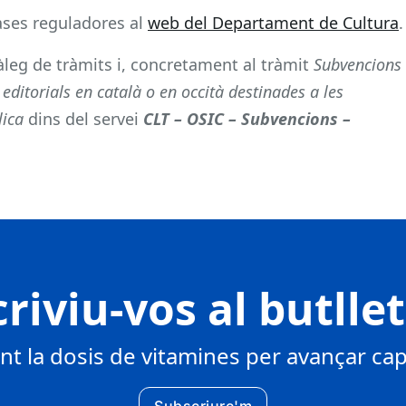
ases reguladores al
web del Departament de Cultura
.
tàleg de tràmits i, concretament al tràmit
Subvencions
 editorials en català o en occità destinades a les
lica
dins del servei
CLT – OSIC – Subvencions –
riviu-vos al butlle
 la dosis de vitamines per avançar cap 
Subscriure'm