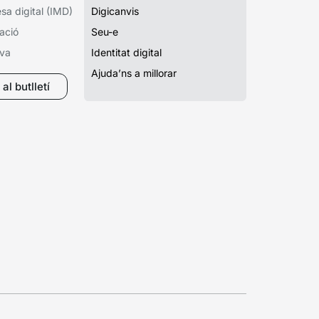
a digital (IMD)
Digicanvis
ació
Seu-e
iva
Identitat digital
Ajuda’ns a millorar
al butlletí