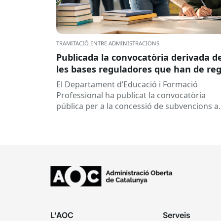
TRAMITACIÓ ENTRE ADMINISTRACIONS
Publicada la convocatòria derivada d
les bases reguladores que han de reg
la concessió de subvencions a centre
El Departament d’Educació i Formació
educatius, per al desenvolupament 
Professional ha publicat la convocatòria
programes de formació i inserció,
pública per a la concessió de subvencions a
durant el curs 2026-2027
centres educatius públics que no siguin de
titularitat...
L'AOC
Serveis