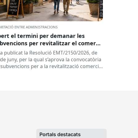
MITACIÓ ENTRE ADMINISTRACIONS
ert el termini per demanar les
bvencions per revitalitzar el comerç
ls centres històrics i eixos comercials
ha publicat la Resolució EMT/2150/2026, de
 Catalunya
de juny, per la qual s’aprova la convocatòria
 subvencions per a la revitalització comercial
s centres històrics i...
Portals destacats