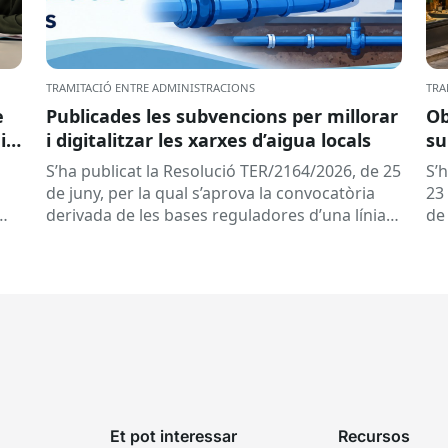
TRAMITACIÓ ENTRE ADMINISTRACIONS
TRA
e
Publicades les subvencions per millorar
Ob
ir
i digitalitzar les xarxes d’aigua locals
su
s
de
S’ha publicat la Resolució TER/2164/2026, de 25
S’
de
de
de juny, per la qual s’aprova la convocatòria
23 
derivada de les bases reguladores d’una línia
de
de subvencions adreçades als...
del
Et pot interessar
Recursos