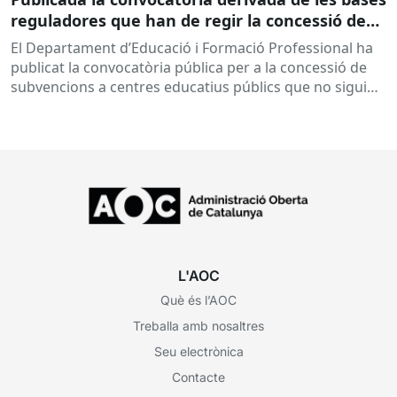
reguladores que han de regir la concessió de
subvencions a centres educatius, per al
El Departament d’Educació i Formació Professional ha
desenvolupament de programes de formació i
publicat la convocatòria pública per a la concessió de
inserció, durant el curs 2026-2027
subvencions a centres educatius públics que no siguin
de titularitat...
L'AOC
Què és l’AOC
Treballa amb nosaltres
Seu electrònica
Contacte