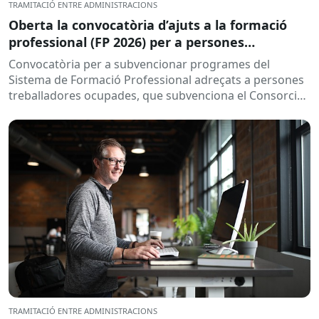
TRAMITACIÓ ENTRE ADMINISTRACIONS
Oberta la convocatòria d’ajuts a la formació
professional (FP 2026) per a persones
treballadores ocupades
Convocatòria per a subvencionar programes del
Sistema de Formació Professional adreçats a persones
treballadores ocupades, que subvenciona el Consorci
per a la Formació Contínua de Catalunya...
TRAMITACIÓ ENTRE ADMINISTRACIONS