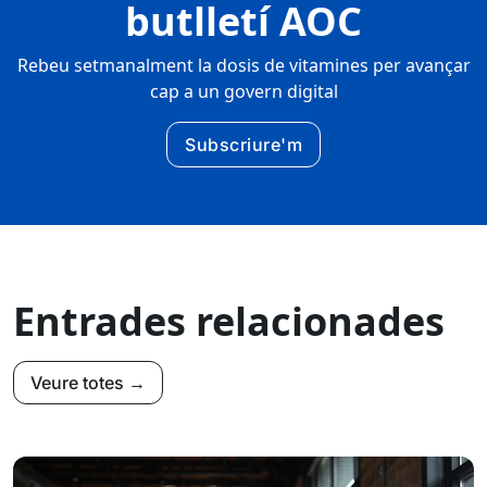
butlletí AOC
Rebeu setmanalment la dosis de vitamines per avançar
cap a un govern digital
Subscriure'm
Entrades relacionades
Veure totes →