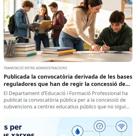
TRAMITACIÓ ENTRE ADMINISTRACIONS
Publicada la convocatòria derivada de les bases
reguladores que han de regir la concessió de
subvencions a centres educatius, per al
El Departament d’Educació i Formació Professional ha
desenvolupament de programes de formació i
publicat la convocatòria pública per a la concessió de
inserció, durant el curs 2026-2027
subvencions a centres educatius públics que no siguin
de titularitat...