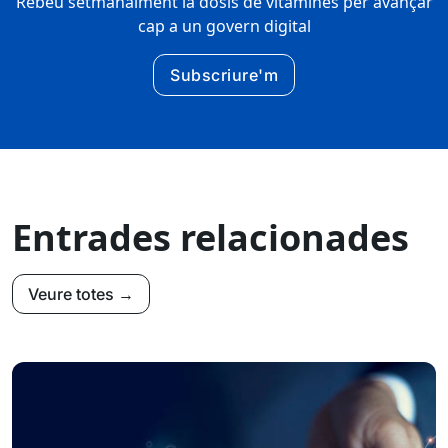
Rebeu setmanalment la dosis de vitamines per avançar
cap a un govern digital
Subscriure'm
Entrades relacionades
Veure totes →