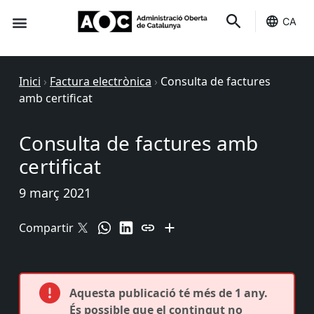
CA
Seu-e
Estat Serveis
Inici
›
Factura electrònica
›
Consulta de factures
amb certificat
Consulta de factures amb
certificat
9 març 2021
Compartir
Aquesta publicació té més de 1 any.
És possible que el contingut no