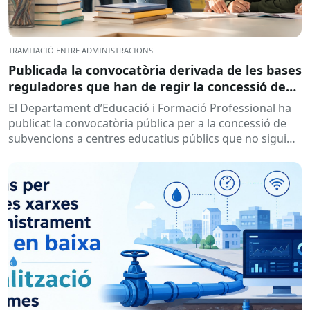
TRAMITACIÓ ENTRE ADMINISTRACIONS
Publicada la convocatòria derivada de les bases
reguladores que han de regir la concessió de
subvencions a centres educatius, per al
El Departament d’Educació i Formació Professional ha
desenvolupament de programes de formació i
publicat la convocatòria pública per a la concessió de
inserció, durant el curs 2026-2027
subvencions a centres educatius públics que no siguin
de titularitat...