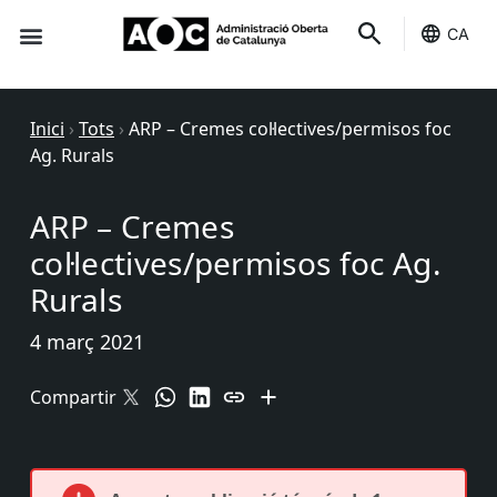
CA
Seu-e
Estat Serveis
Inici
›
Tots
›
ARP – Cremes col·lectives/permisos foc
Ag. Rurals
ARP – Cremes
col·lectives/permisos foc Ag.
Rurals
4 març 2021
Compartir