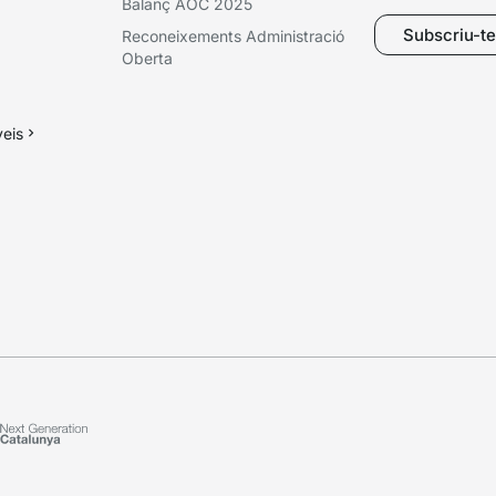
Balanç AOC 2025
Subscriu-te 
Reconeixements Administració
Oberta
veis