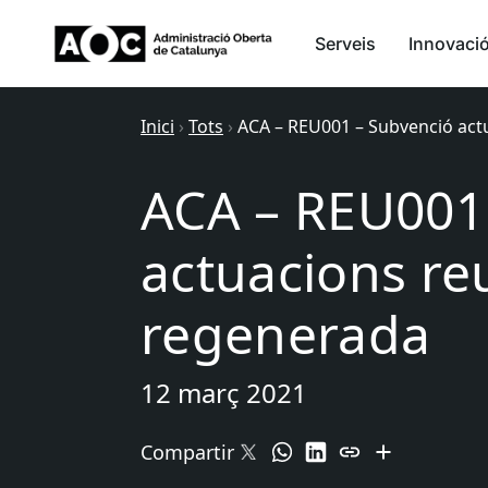
Serveis
Innovaci
Inici
›
Tots
›
ACA – REU001 – Subvenció actu
ACA – REU001
actuacions reu
regenerada
12 març 2021
Compartir