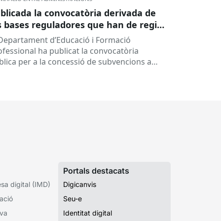
blicada la convocatòria derivada de
s bases reguladores que han de regir
 concessió de subvencions a centres
 Departament d’Educació i Formació
ucatius, per al desenvolupament de
ofessional ha publicat la convocatòria
ogrames de formació i inserció,
blica per a la concessió de subvencions a
rant el curs 2026-2027
ntres educatius públics que no siguin de
ularitat...
Portals destacats
a digital (IMD)
Digicanvis
ació
Seu-e
iva
Identitat digital