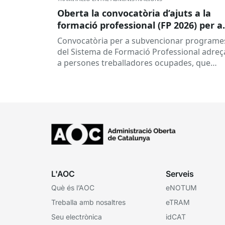
Oberta la convocatòria d’ajuts a la
formació professional (FP 2026) per a
persones treballadores ocupades
Convocatòria per a subvencionar programe
del Sistema de Formació Professional adreç
a persones treballadores ocupades, que
subvenciona el Consorci per a la Formació
Contínua de Catalunya...
L'AOC
Serveis
Què és l’AOC
eNOTUM
Treballa amb nosaltres
eTRAM
Seu electrònica
idCAT