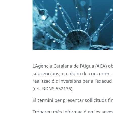
L’Agència Catalana de l’Aigua (ACA) o
subvencions, en règim de concurrència
realització d’inversions per a l’execuc
(ref. BDNS 552136).
El termini per presentar sol·licituds fi
Trobareu més informació en les seve