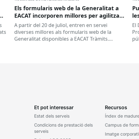
Els formularis web de la Generalitat a
Pu
EACAT incorporen millores per agilitzar
le
la tramitació
la
s
A partir del 20 de juliol, entren en servei
El
ed
ats
diverses millores als formularis web de la
Pr
pr
Generalitat disponibles a EACAT Tràmits.
pú
du
Aquests canvis tenen l’objectiu de...
ce
tit
Et pot interessar
Recursos
Estat dels serveis
Índex de madures
Condicions de prestació dels
Campus de form
serveis
Imatge corporat