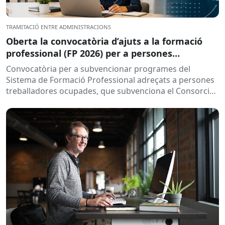
TRAMITACIÓ ENTRE ADMINISTRACIONS
Oberta la convocatòria d’ajuts a la formació
professional (FP 2026) per a persones
treballadores ocupades
Convocatòria per a subvencionar programes del
Sistema de Formació Professional adreçats a persones
treballadores ocupades, que subvenciona el Consorci
per a la Formació Contínua de Catalunya...