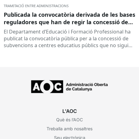
TRAMITACIÓ ENTRE ADMINISTRACIONS
Publicada la convocatòria derivada de les bases
reguladores que han de regir la concessió de
subvencions a centres educatius, per al
El Departament d’Educació i Formació Professional ha
desenvolupament de programes de formació i
publicat la convocatòria pública per a la concessió de
inserció, durant el curs 2026-2027
subvencions a centres educatius públics que no siguin
de titularitat...
L'AOC
Què és l’AOC
Treballa amb nosaltres
Seu electrònica