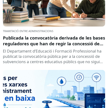
TRAMITACIÓ ENTRE ADMINISTRACIONS
Publicada la convocatòria derivada de les bases
reguladores que han de regir la concessió de
subvencions a centres educatius, per al
El Departament d’Educació i Formació Professional ha
desenvolupament de programes de formació i
publicat la convocatòria pública per a la concessió de
inserció, durant el curs 2026-2027
subvencions a centres educatius públics que no siguin
de titularitat...