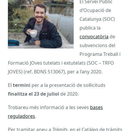
El Servei Públic
d’Ocupació de
Catalunya (SOC)
publica la
convocatòria
de
subvencions del
Programa Treball i
Formació JOves tutelats i extutelats (SOC – TRFO
JOVES) (ref. BDNS 513067), per a l’any 2020.
El
termini
per a la presentació de sol·licituds
finalitza el 23 de juliol
de 2020.
Trobareu més informació a les seves
bases
reguladores
.
Per tramitar aneu a
Tràmits
, en el Catàleg de tràmits