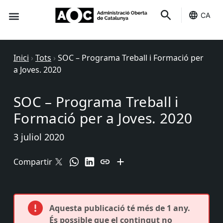
CA
Seu-e
Estat Serveis
Inici
›
Tots
›
SOC – Programa Treball i Formació per
a Joves. 2020
SOC – Programa Treball i
Formació per a Joves. 2020
3 juliol 2020
Compartir
Aquesta publicació té més de 1 any.
És possible que el contingut no