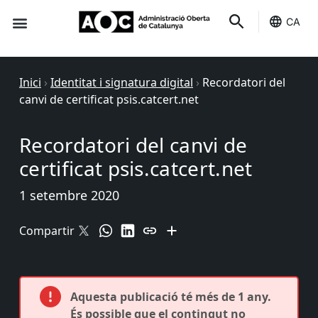
CA
Seu-e
Estat Serveis
Inici
›
Identitat i signatura digital
›
Recordatori del
canvi de certificat psis.catcert.net
Recordatori del canvi de
certificat psis.catcert.net
1 setembre 2020
Compartir
Aquesta publicació té més de 1 any.
És possible que el contingut no