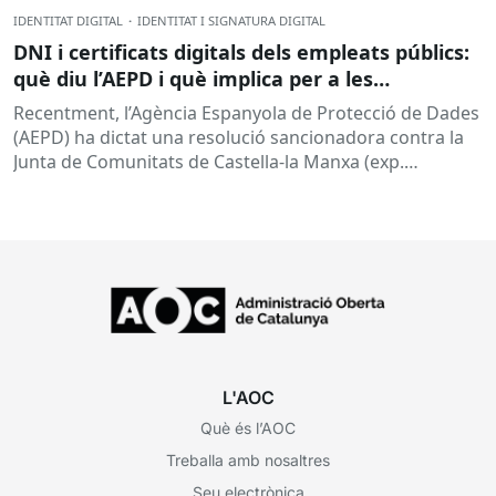
IDENTITAT DIGITAL
·
IDENTITAT I SIGNATURA DIGITAL
DNI i certificats digitals dels empleats públics:
què diu l’AEPD i què implica per a les
administracions?
Recentment, l’Agència Espanyola de Protecció de Dades
(AEPD) ha dictat una resolució sancionadora contra la
Junta de Comunitats de Castella-la Manxa (exp.
EXP202406805) que torna a posar el...
L'AOC
Què és l’AOC
Treballa amb nosaltres
Seu electrònica