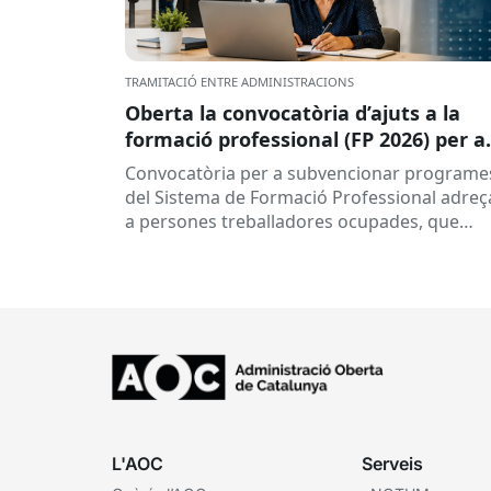
TRAMITACIÓ ENTRE ADMINISTRACIONS
Oberta la convocatòria d’ajuts a la
formació professional (FP 2026) per a
persones treballadores ocupades
Convocatòria per a subvencionar programe
del Sistema de Formació Professional adreç
a persones treballadores ocupades, que
subvenciona el Consorci per a la Formació
Contínua de Catalunya...
L'AOC
Serveis