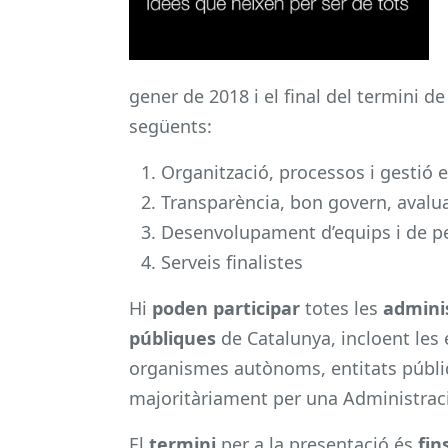
gener de 2018 i el final del termini d
següents:
Organització, processos i gestió
Transparència, bon govern, avalua
Desenvolupament d’equips i de p
Serveis finalistes
Hi
poden participar
totes les
adminis
públiques
de Catalunya, incloent les 
organismes autònoms, entitats públiq
majoritàriament per una Administraci
El
termini
per a la presentació és
fin