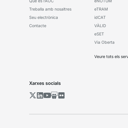
Què és l’AOC
eNOTUM
Treballa amb nosaltres
eTRAM
Seu electrònica
idCAT
Contacte
VÀLID
eSET
Via Oberta
Veure tots els ser
Xarxes socials