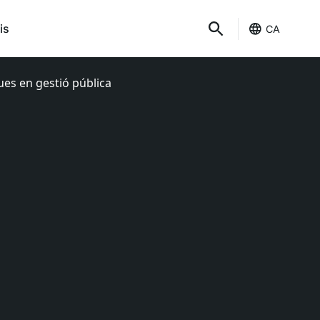
is
CA
ues en gestió pública