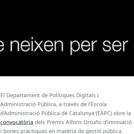
El Departament de Polítiques Digitals i
Administració Pública, a través de l’Escola
d’Administració Pública de Catalunya (EAPC) obre la
convocatòria
dels Premis Alfons Ortuño d’innovació
i bones pràctiques en matèria de gestió pública.