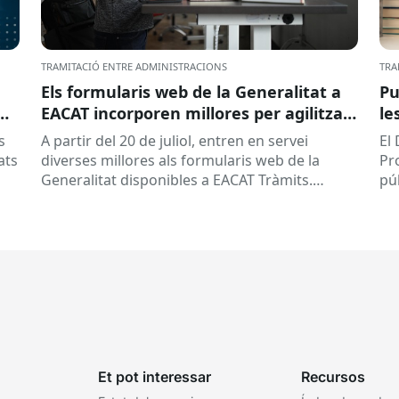
TRAMITACIÓ ENTRE ADMINISTRACIONS
TRA
Els formularis web de la Generalitat a
Pu
EACAT incorporen millores per agilitzar
le
la tramitació
la
s
A partir del 20 de juliol, entren en servei
El
ed
ats
diverses millores als formularis web de la
Pr
pr
Generalitat disponibles a EACAT Tràmits.
pú
du
Aquests canvis tenen l’objectiu de...
ce
tit
Et pot interessar
Recursos