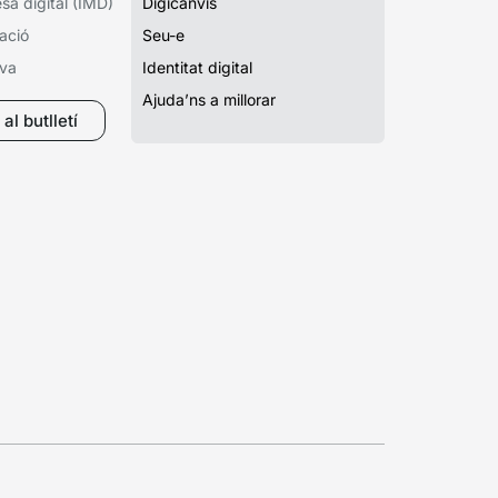
a digital (IMD)
Digicanvis
ació
Seu-e
iva
Identitat digital
Ajuda’ns a millorar
al butlletí