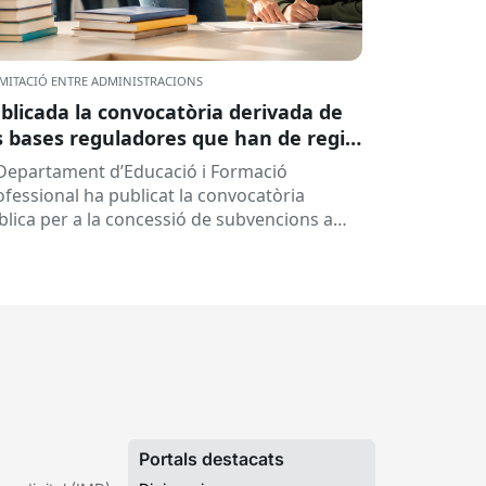
MITACIÓ ENTRE ADMINISTRACIONS
blicada la convocatòria derivada de
s bases reguladores que han de regir
 concessió de subvencions a centres
 Departament d’Educació i Formació
ucatius, per al desenvolupament de
ofessional ha publicat la convocatòria
ogrames de formació i inserció,
blica per a la concessió de subvencions a
rant el curs 2026-2027
ntres educatius públics que no siguin de
ularitat...
Portals destacats