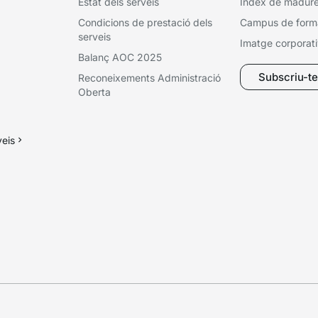
Estat dels serveis
Índex de madures
Condicions de prestació dels
Campus de form
serveis
Imatge corporat
Balanç AOC 2025
Subscriu-te 
Reconeixements Administració
Oberta
veis