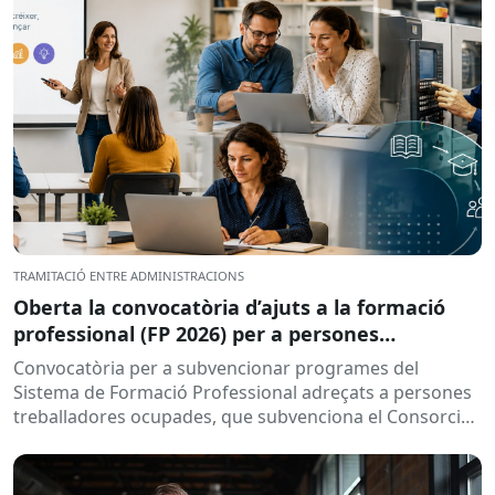
TRAMITACIÓ ENTRE ADMINISTRACIONS
Oberta la convocatòria d’ajuts a la formació
professional (FP 2026) per a persones
treballadores ocupades
Convocatòria per a subvencionar programes del
Sistema de Formació Professional adreçats a persones
treballadores ocupades, que subvenciona el Consorci
per a la Formació Contínua de Catalunya...