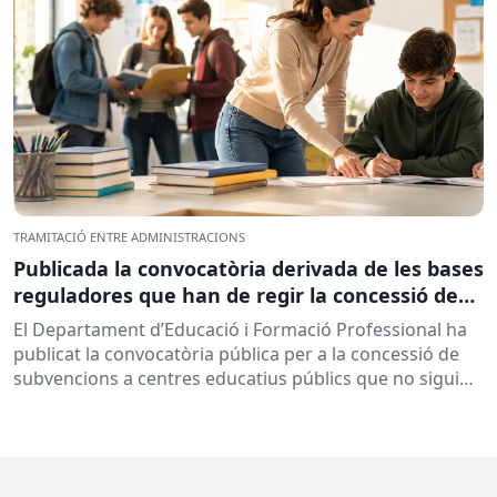
TRAMITACIÓ ENTRE ADMINISTRACIONS
Publicada la convocatòria derivada de les bases
reguladores que han de regir la concessió de
subvencions a centres educatius, per al
El Departament d’Educació i Formació Professional ha
desenvolupament de programes de formació i
publicat la convocatòria pública per a la concessió de
inserció, durant el curs 2026-2027
subvencions a centres educatius públics que no siguin
de titularitat...