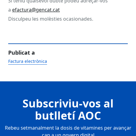
Si teniu qualsevol dubte podeu adreçar-vos
a
efactura@gencat.cat
Disculpeu les molèsties ocasionades.
Publicat a
Factura electrònica
Subscriviu-vos al
butlletí AOC
Rebeu setmanalment la dosis de vitamines per avançar
cap a un govern digital