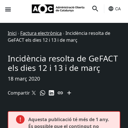
CA
Seu-e
Estat Serveis
Inici
›
Factura electrònica
›
Incidència resolta de
GeFACT els dies 12 i 13 i de març
Incidència resolta de GeFACT
els dies 12 i 13 i de març
18 març 2020
Compartir
Aquesta publicació té més de 1 any.
És possible que el contingut no