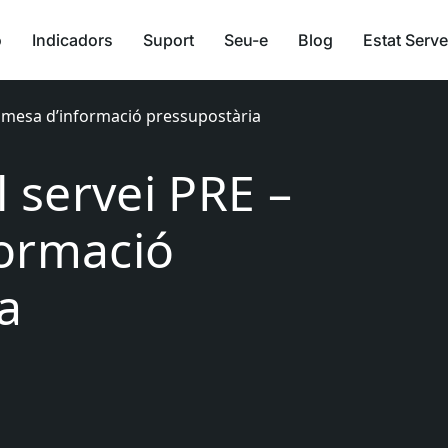
ó
Indicadors
Suport
Seu-e
Blog
Estat Serve
Tramesa d’informació pressupostària
l servei PRE –
formació
a