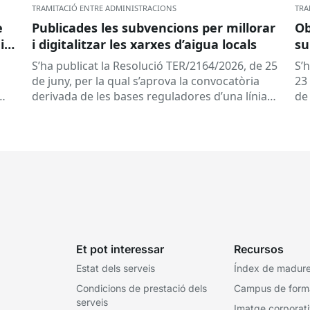
TRAMITACIÓ ENTRE ADMINISTRACIONS
TRA
e
Publicades les subvencions per millorar
Ob
ir
i digitalitzar les xarxes d’aigua locals
su
s
de
S’ha publicat la Resolució TER/2164/2026, de 25
S’
de
de
de juny, per la qual s’aprova la convocatòria
23 
derivada de les bases reguladores d’una línia
de
de subvencions adreçades als...
del
Et pot interessar
Recursos
Estat dels serveis
Índex de madures
Condicions de prestació dels
Campus de form
serveis
Imatge corporat