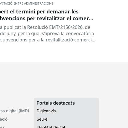
MITACIÓ ENTRE ADMINISTRACIONS
ert el termini per demanar les
bvencions per revitalitzar el comerç
ls centres històrics i eixos comercials
ha publicat la Resolució EMT/2150/2026, de
 Catalunya
de juny, per la qual s’aprova la convocatòria
 subvencions per a la revitalització comercial
s centres històrics i...
Portals destacats
a digital (IMD)
Digicanvis
ació
Seu-e
iva
Identitat digital