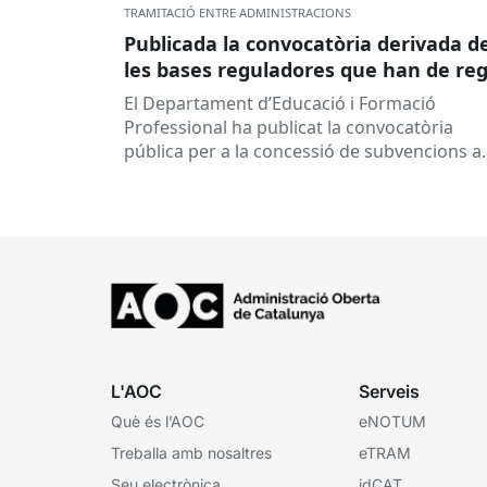
TRAMITACIÓ ENTRE ADMINISTRACIONS
Publicada la convocatòria derivada d
les bases reguladores que han de reg
la concessió de subvencions a centre
El Departament d’Educació i Formació
educatius, per al desenvolupament 
Professional ha publicat la convocatòria
programes de formació i inserció,
pública per a la concessió de subvencions a
durant el curs 2026-2027
centres educatius públics que no siguin de
titularitat...
L'AOC
Serveis
Què és l’AOC
eNOTUM
Treballa amb nosaltres
eTRAM
Seu electrònica
idCAT