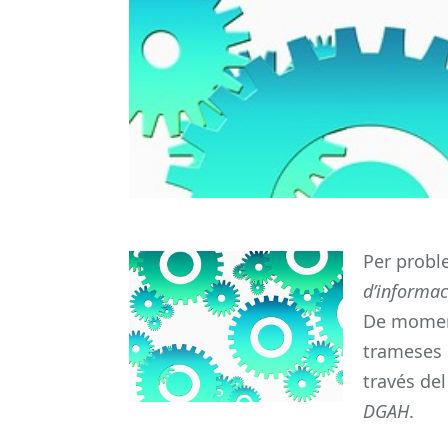
Per probl
d’informac
De moment,
trameses 
través del
DGAH
.