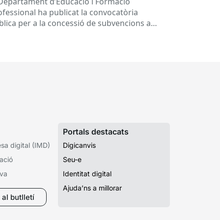
 Departament d’Educació i Formació
ucatius, per al desenvolupament de
ofessional ha publicat la convocatòria
ogrames de formació i inserció,
blica per a la concessió de subvencions a
rant el curs 2026-2027
ntres educatius públics que no siguin de
ularitat...
Portals destacats
a digital (IMD)
Digicanvis
ació
Seu-e
iva
Identitat digital
Ajuda’ns a millorar
al butlletí