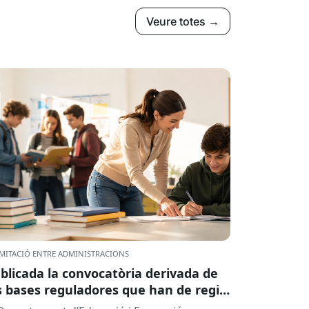
Veure totes →
MITACIÓ ENTRE ADMINISTRACIONS
blicada la convocatòria derivada de
s bases reguladores que han de regir
 concessió de subvencions a centres