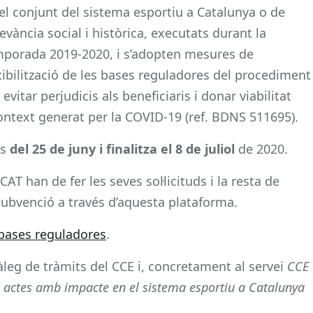
el conjunt del sistema esportiu a Catalunya o de
levància social i històrica, executats durant la
porada 2019-2020, i s’adopten mesures de
xibilització de les bases reguladores del procediment
 evitar perjudicis als beneficiaris i donar viabilitat
ntext generat per la COVID-19 (ref. BDNS 511695).
ds
del 25 de juny i finalitza el 8 de juliol
de 2020.
T han de fer les seves sol·licituds i la resta de
subvenció a través d’aquesta plataforma.
bases reguladores
.
tàleg de tràmits del CCE i, concretament al servei
CCE
 o actes amb impacte en el sistema esportiu a Catalunya