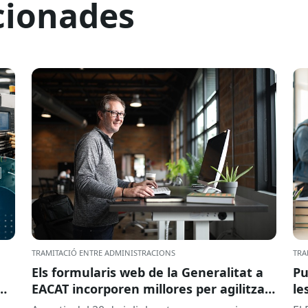
cionades
TRAMITACIÓ ENTRE ADMINISTRACIONS
TRA
Els formularis web de la Generalitat a
Pu
EACAT incorporen millores per agilitzar
le
la tramitació
la