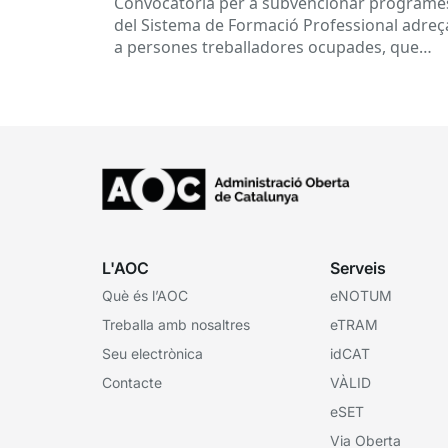
Convocatòria per a subvencionar programe
del Sistema de Formació Professional adreç
a persones treballadores ocupades, que
subvenciona el Consorci per a la Formació
Contínua de Catalunya...
L'AOC
Serveis
Què és l’AOC
eNOTUM
Treballa amb nosaltres
eTRAM
Seu electrònica
idCAT
Contacte
VÀLID
eSET
Via Oberta