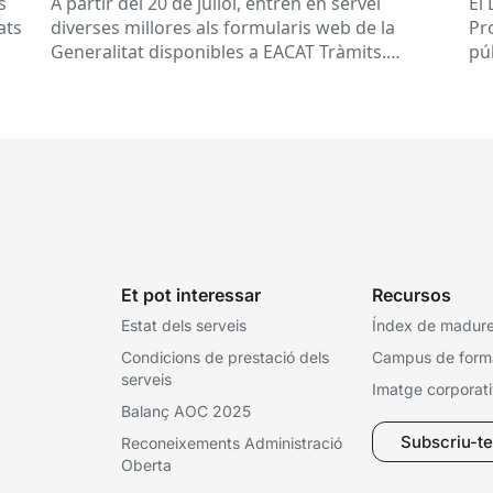
s
A partir del 20 de juliol, entren en servei
El
ed
ats
diverses millores als formularis web de la
Pr
pr
Generalitat disponibles a EACAT Tràmits.
pú
du
Aquests canvis tenen l’objectiu de...
ce
tit
Et pot interessar
Recursos
Estat dels serveis
Índex de madures
Condicions de prestació dels
Campus de form
serveis
Imatge corporat
Balanç AOC 2025
Subscriu-te 
Reconeixements Administració
Oberta