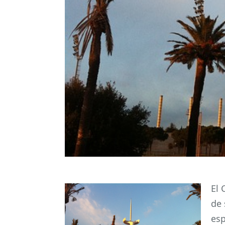
El 
de 
esp