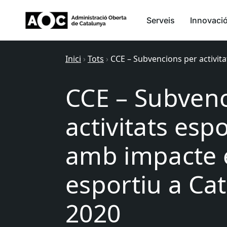
Serveis
Innovaci
Inici
›
Tots
›
CCE – Subvencions per activit
CCE – Subvenc
activitats esp
amb impacte e
esportiu a Ca
2020