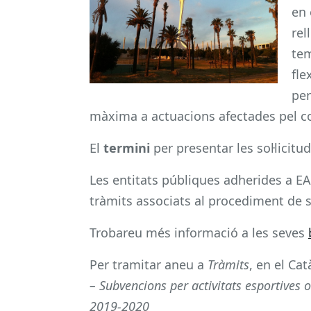
en 
rel
tem
fle
per
màxima a actuacions afectades pel co
El
termini
per presentar les sol·licitu
Les entitats públiques adherides a EACA
tràmits associats al procediment de 
Trobareu més informació a les seves
Per tramitar aneu a
Tràmits
, en el Ca
– Subvencions per activitats esportives
2019-2020