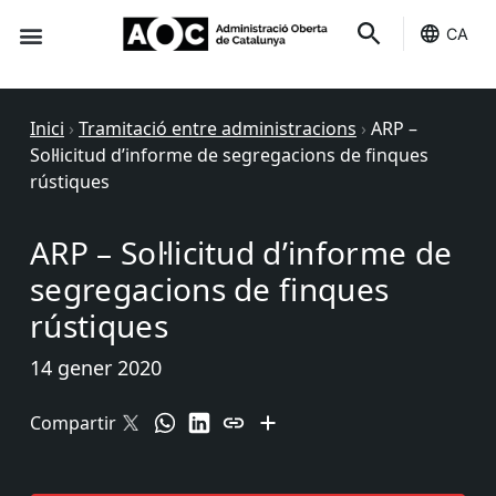
CA
Seu-e
Estat Serveis
Inici
›
Tramitació entre administracions
›
ARP –
Sol·licitud d’informe de segregacions de finques
rústiques
ARP – Sol·licitud d’informe de
segregacions de finques
rústiques
14 gener 2020
Compartir