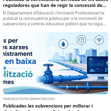
reguladores que han de regir la concessió de
subvencions a centres educatius, per al
El Departament d’Educació i Formació Professional ha
desenvolupament de programes de formació i
publicat la convocatòria pública per a la concessió de
inserció, durant el curs 2026-2027
subvencions a centres educatius públics que no siguin
de titularitat...
TRAMITACIÓ ENTRE ADMINISTRACIONS
Publicades les subvencions per millorar i