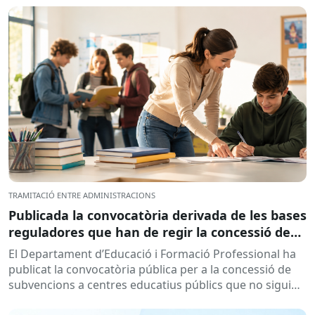
TRAMITACIÓ ENTRE ADMINISTRACIONS
Publicada la convocatòria derivada de les bases
reguladores que han de regir la concessió de
subvencions a centres educatius, per al
El Departament d’Educació i Formació Professional ha
desenvolupament de programes de formació i
publicat la convocatòria pública per a la concessió de
inserció, durant el curs 2026-2027
subvencions a centres educatius públics que no siguin
de titularitat...