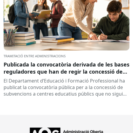
TRAMITACIÓ ENTRE ADMINISTRACIONS
Publicada la convocatòria derivada de les bases
reguladores que han de regir la concessió de
subvencions a centres educatius, per al
El Departament d’Educació i Formació Professional ha
desenvolupament de programes de formació i
publicat la convocatòria pública per a la concessió de
inserció, durant el curs 2026-2027
subvencions a centres educatius públics que no siguin
de titularitat...