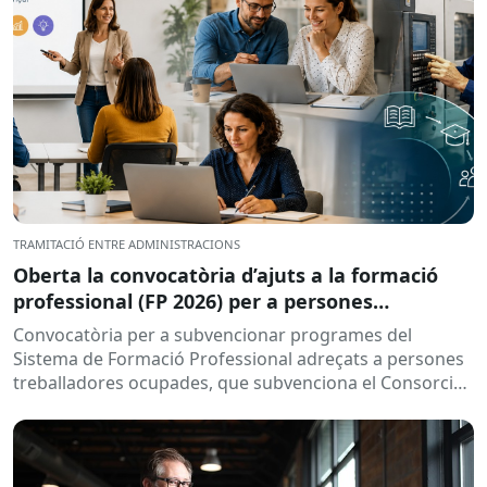
TRAMITACIÓ ENTRE ADMINISTRACIONS
Oberta la convocatòria d’ajuts a la formació
professional (FP 2026) per a persones
treballadores ocupades
Convocatòria per a subvencionar programes del
Sistema de Formació Professional adreçats a persones
treballadores ocupades, que subvenciona el Consorci
per a la Formació Contínua de Catalunya...