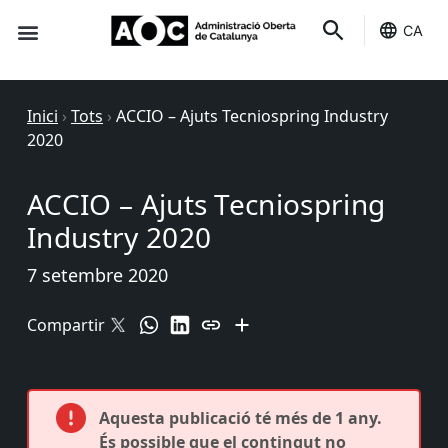
CA
Seu-e
Estat Serveis
Inici
›
Tots
›
ACCIO – Ajuts Tecniospring Industry
2020
ACCIO – Ajuts Tecniospring
Industry 2020
7 setembre 2020
Compartir
Aquesta publicació té més de 1 any.
És possible que el contingut no