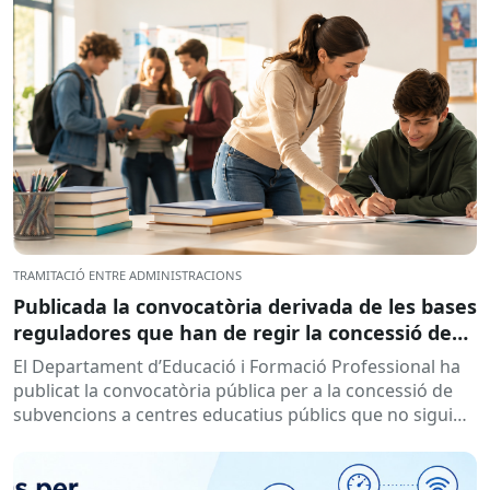
TRAMITACIÓ ENTRE ADMINISTRACIONS
Publicada la convocatòria derivada de les bases
reguladores que han de regir la concessió de
subvencions a centres educatius, per al
El Departament d’Educació i Formació Professional ha
desenvolupament de programes de formació i
publicat la convocatòria pública per a la concessió de
inserció, durant el curs 2026-2027
subvencions a centres educatius públics que no siguin
de titularitat...