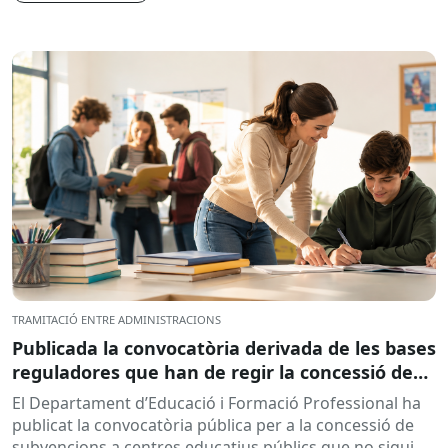
TRAMITACIÓ ENTRE ADMINISTRACIONS
Publicada la convocatòria derivada de les bases
reguladores que han de regir la concessió de
subvencions a centres educatius, per al
El Departament d’Educació i Formació Professional ha
desenvolupament de programes de formació i
publicat la convocatòria pública per a la concessió de
inserció, durant el curs 2026-2027
subvencions a centres educatius públics que no siguin