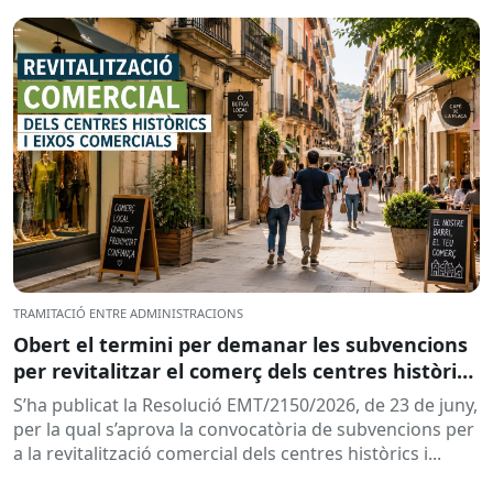
adreçades als...
TRAMITACIÓ ENTRE ADMINISTRACIONS
Obert el termini per demanar les subvencions
per revitalitzar el comerç dels centres històrics
i eixos comercials de Catalunya
S’ha publicat la Resolució EMT/2150/2026, de 23 de juny,
per la qual s’aprova la convocatòria de subvencions per
a la revitalització comercial dels centres històrics i...