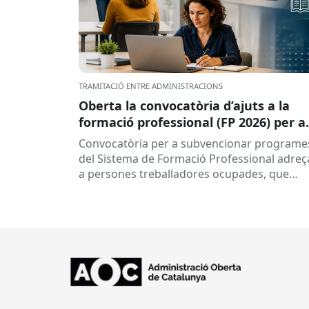
TRAMITACIÓ ENTRE ADMINISTRACIONS
Oberta la convocatòria d’ajuts a la
formació professional (FP 2026) per a
persones treballadores ocupades
Convocatòria per a subvencionar programe
del Sistema de Formació Professional adreç
a persones treballadores ocupades, que
subvenciona el Consorci per a la Formació
Contínua de Catalunya...