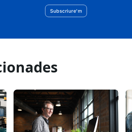
Subscriure'm
cionades