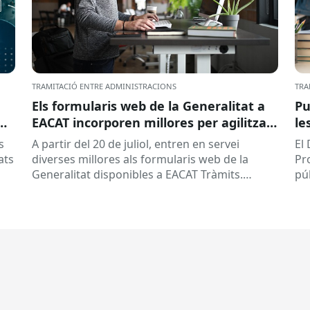
TRAMITACIÓ ENTRE ADMINISTRACIONS
TRA
Els formularis web de la Generalitat a
Pu
EACAT incorporen millores per agilitzar
le
la tramitació
la
s
A partir del 20 de juliol, entren en servei
El
ed
ats
diverses millores als formularis web de la
Pr
pr
Generalitat disponibles a EACAT Tràmits.
pú
du
Aquests canvis tenen l’objectiu de...
ce
tit