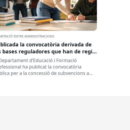
MITACIÓ ENTRE ADMINISTRACIONS
blicada la convocatòria derivada de
s bases reguladores que han de regir
 concessió de subvencions a centres
 Departament d’Educació i Formació
ucatius, per al desenvolupament de
ofessional ha publicat la convocatòria
ogrames de formació i inserció,
blica per a la concessió de subvencions a
rant el curs 2026-2027
ntres educatius públics que no siguin de
ularitat...