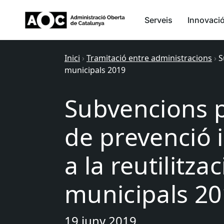
Serveis
Innovaci
Inici
›
Tramitació entre administracions
›
S
municipals 2019
Subvencions p
de prevenció 
a la reutilitza
municipals 2
19 juny 2019