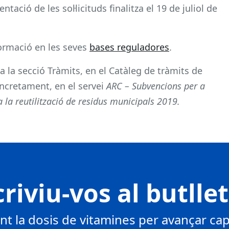
ntació de les sol·licituds finalitza el 19 de juliol de
ormació en les seves
bases reguladores
.
a la secció Tràmits, en el Catàleg de tràmits de
oncretament, en el servei
ARC – Subvencions per a
a la reutilització de residus municipals 2019.
riviu-vos al butlle
 la dosis de vitamines per avançar cap 