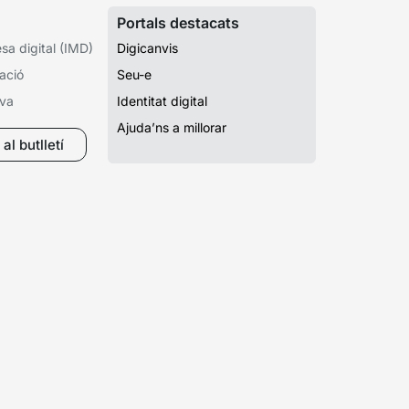
Portals destacats
a digital (IMD)
Digicanvis
ació
Seu-e
iva
Identitat digital
Ajuda’ns a millorar
al butlletí