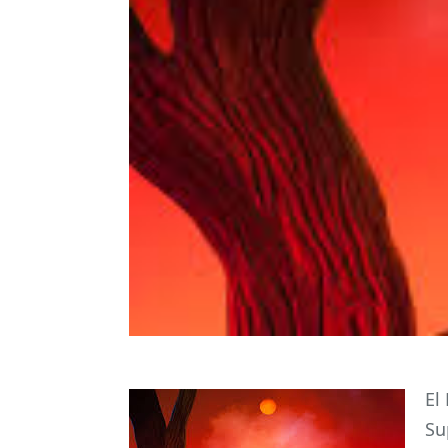
El
Su