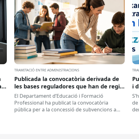
TRAMITACIÓ ENTRE ADMINISTRACIONS
TRA
a
Publicada la convocatòria derivada de
Pu
ar
les bases reguladores que han de regir
i 
la concessió de subvencions a centres
El Departament d’Educació i Formació
S’
educatius, per al desenvolupament de
Professional ha publicat la convocatòria
de 
programes de formació i inserció,
pública per a la concessió de subvencions a
de
durant el curs 2026-2027
centres educatius públics que no siguin de
de
titularitat...