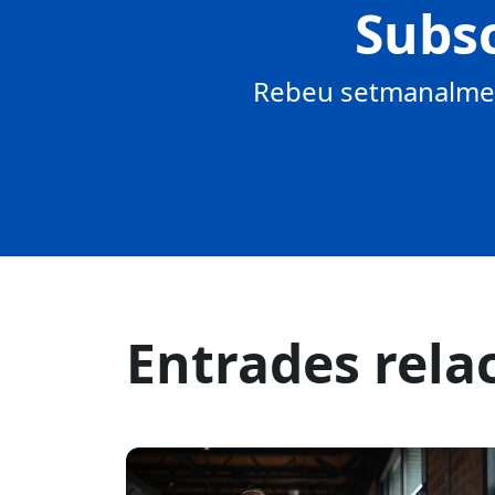
Subsc
Rebeu setmanalment
Entrades rela