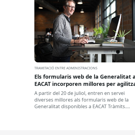
TRAMITACIÓ ENTRE ADMINISTRACIONS
Els formularis web de la Generalitat 
EACAT incorporen millores per agilitz
la tramitació
A partir del 20 de juliol, entren en servei
diverses millores als formularis web de la
Generalitat disponibles a EACAT Tràmits.
Aquests canvis tenen l’objectiu de...