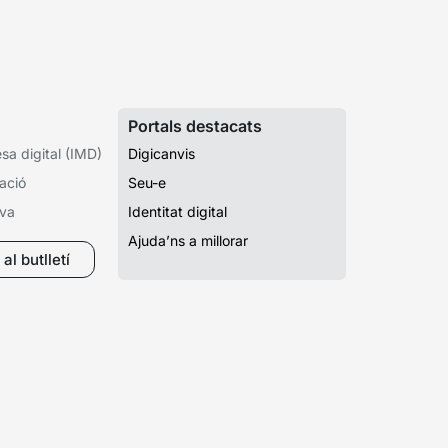
Portals destacats
a digital (IMD)
Digicanvis
ació
Seu-e
iva
Identitat digital
Ajuda’ns a millorar
al butlletí