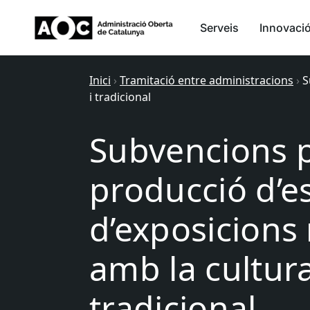
Serveis
Innovaci
Inici
›
Tramitació entre administracions
›
S
i tradicional
Subvencions p
producció d’es
d’exposicions 
amb la cultura
tradicional