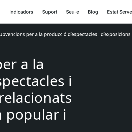
ó
Indicadors
Suport
Seu-e
Blog
Estat Serve
ubvencions per a la producció d’espectacles i d’exposicions
er a la
pectacles i
relacionats
 popular i