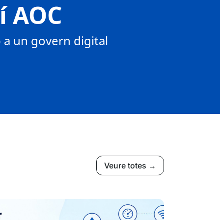
tí AOC
a un govern digital
Veure totes →