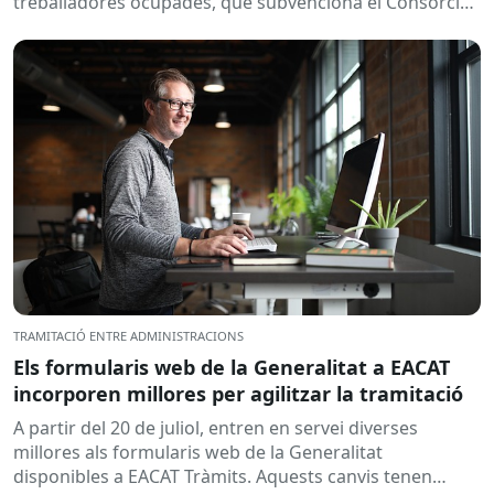
treballadores ocupades, que subvenciona el Consorci
per a la Formació Contínua de Catalunya...
TRAMITACIÓ ENTRE ADMINISTRACIONS
Els formularis web de la Generalitat a EACAT
incorporen millores per agilitzar la tramitació
A partir del 20 de juliol, entren en servei diverses
millores als formularis web de la Generalitat
disponibles a EACAT Tràmits. Aquests canvis tenen