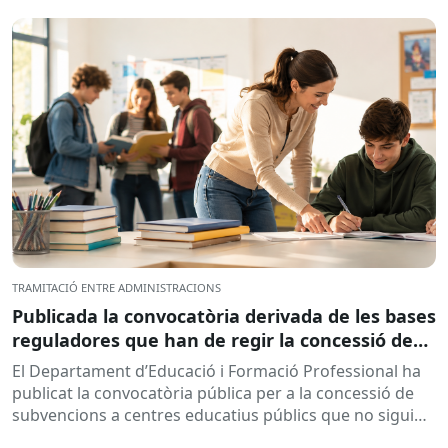
l’objectiu de...
TRAMITACIÓ ENTRE ADMINISTRACIONS
Publicada la convocatòria derivada de les bases
reguladores que han de regir la concessió de
subvencions a centres educatius, per al
El Departament d’Educació i Formació Professional ha
desenvolupament de programes de formació i
publicat la convocatòria pública per a la concessió de
inserció, durant el curs 2026-2027
subvencions a centres educatius públics que no siguin
de titularitat...