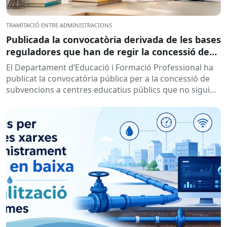
TRAMITACIÓ ENTRE ADMINISTRACIONS
Publicada la convocatòria derivada de les bases
reguladores que han de regir la concessió de
subvencions a centres educatius, per al
El Departament d’Educació i Formació Professional ha
desenvolupament de programes de formació i
publicat la convocatòria pública per a la concessió de
inserció, durant el curs 2026-2027
subvencions a centres educatius públics que no siguin
de titularitat...