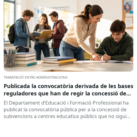
TRAMITACIÓ ENTRE ADMINISTRACIONS
Publicada la convocatòria derivada de les bases
reguladores que han de regir la concessió de
subvencions a centres educatius, per al
El Departament d’Educació i Formació Professional ha
desenvolupament de programes de formació i
publicat la convocatòria pública per a la concessió de
inserció, durant el curs 2026-2027
subvencions a centres educatius públics que no siguin
de titularitat...