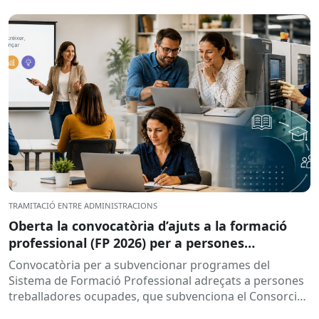
TRAMITACIÓ ENTRE ADMINISTRACIONS
Oberta la convocatòria d’ajuts a la formació
professional (FP 2026) per a persones
treballadores ocupades
Convocatòria per a subvencionar programes del
Sistema de Formació Professional adreçats a persones
treballadores ocupades, que subvenciona el Consorci
per a la Formació Contínua de Catalunya...