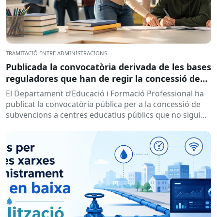
TRAMITACIÓ ENTRE ADMINISTRACIONS
Publicada la convocatòria derivada de les bases
reguladores que han de regir la concessió de
subvencions a centres educatius, per al
El Departament d’Educació i Formació Professional ha
desenvolupament de programes de formació i
publicat la convocatòria pública per a la concessió de
inserció, durant el curs 2026-2027
subvencions a centres educatius públics que no siguin
de titularitat...