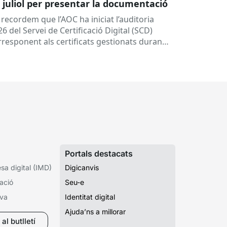
 juliol per presentar la documentació
 recordem que l’AOC ha iniciat l’auditoria
6 del Servei de Certificació Digital (SCD)
rresponent als certificats gestionats durant
any 2025.
Dates clau
A qui...
Portals destacats
a digital (IMD)
Digicanvis
ació
Seu-e
iva
Identitat digital
Ajuda’ns a millorar
al butlletí