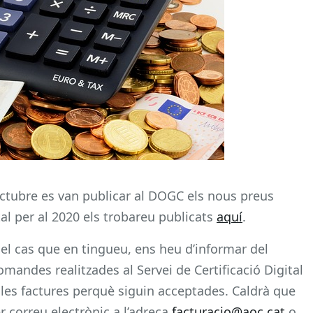
octubre es van publicar al DOGC els nous preus
tal per al 2020 els trobareu publicats
aquí
.
el cas que en tingueu, ens heu d’informar del
omandes realitzades al Servei de Certificació Digital
 a les factures perquè siguin acceptades. Caldrà que
r correu electrònic a l’adreça
facturacio@aoc.cat
o