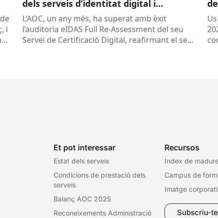
dels serveis d’identitat digital i
de
confiança (eIDAS)
(de
L’AOC, un any més, ha superat amb èxit
Us
, i
l’auditoria eIDAS Full Re-Assessment del seu
202
per
Servei de Certificació Digital, reafirmant el seu
co
compromís amb la seguretat, la confiança i...
l’
Et pot interessar
Recursos
Estat dels serveis
Índex de madures
Condicions de prestació dels
Campus de form
serveis
Imatge corporat
Balanç AOC 2025
Subscriu-te 
Reconeixements Administració