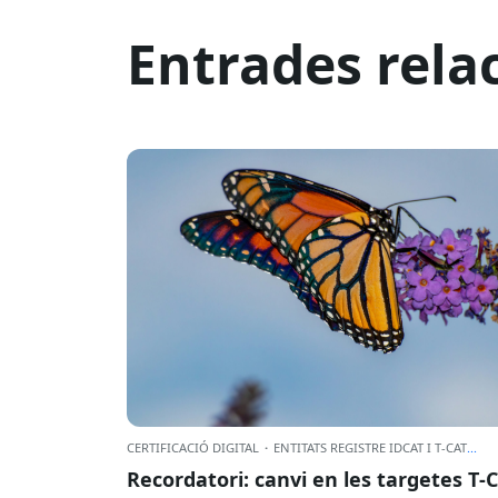
Entrades rela
CERTIFICACIÓ DIGITAL
·
ENTITATS REGISTRE IDCAT I T-CAT
...
Recordatori: canvi en les targetes T‑