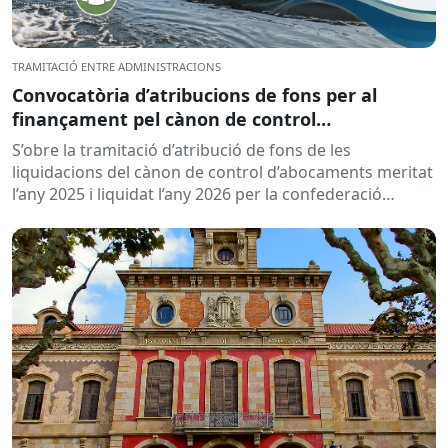
TRAMITACIÓ ENTRE ADMINISTRACIONS
Convocatòria d’atribucions de fons per al
finançament pel cànon de control
d’abocaments meritat l’any 2025 i liquidat l’any
S’obre la tramitació d’atribució de fons de les
2026
liquidacions del cànon de control d’abocaments meritat
l’any 2025 i liquidat l’any 2026 per la confederació
hidrogràfica corresponent,...