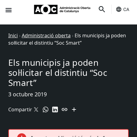
CA
Seu-e
Estat Serveis
Inici
›
Administració oberta
›
Els municipis ja poden
sol·licitar el distintiu “Soc Smart”
Els municipis ja poden
sol·licitar el distintiu “Soc
Smart”
3 octubre 2019
Compartir