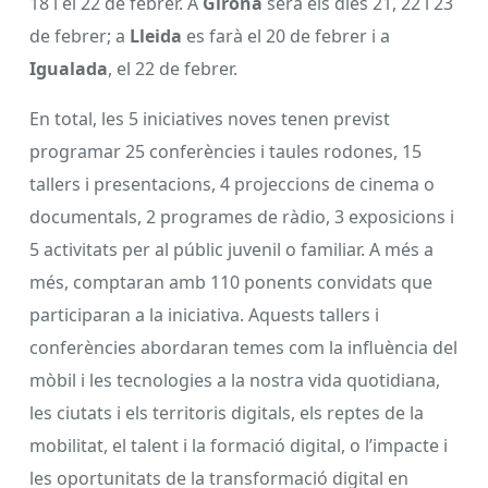
18 i el 22 de febrer. A
Girona
serà els dies 21, 22 i 23
de febrer; a
Lleida
es farà el 20 de febrer i a
Igualada
, el 22 de febrer.
En total, les 5 iniciatives noves tenen previst
programar 25 conferències i taules rodones, 15
tallers i presentacions, 4 projeccions de cinema o
documentals, 2 programes de ràdio, 3 exposicions i
5 activitats per al públic juvenil o familiar. A més a
més, comptaran amb 110 ponents convidats que
participaran a la iniciativa. Aquests tallers i
conferències abordaran temes com la influència del
mòbil i les tecnologies a la nostra vida quotidiana,
les ciutats i els territoris digitals, els reptes de la
mobilitat, el talent i la formació digital, o l’impacte i
les oportunitats de la transformació digital en