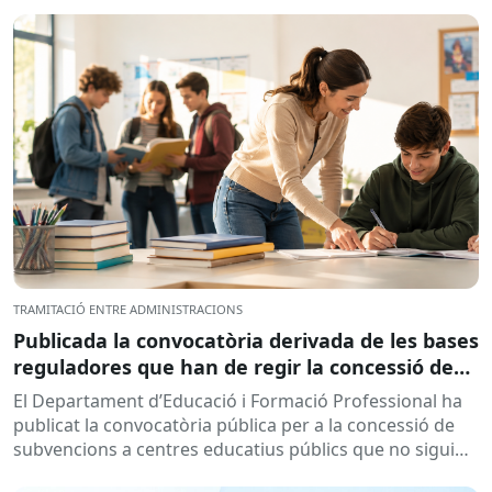
TRAMITACIÓ ENTRE ADMINISTRACIONS
Publicada la convocatòria derivada de les bases
reguladores que han de regir la concessió de
subvencions a centres educatius, per al
El Departament d’Educació i Formació Professional ha
desenvolupament de programes de formació i
publicat la convocatòria pública per a la concessió de
inserció, durant el curs 2026-2027
subvencions a centres educatius públics que no siguin
de titularitat...