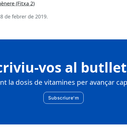
ènere (Fitxa 2)
28 de febrer de 2019.
riviu-vos al butlle
 la dosis de vitamines per avançar cap 
Subscriure'm