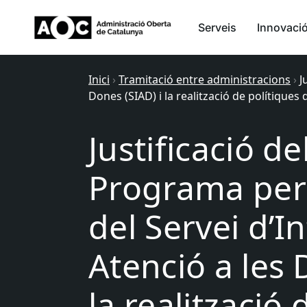
Serveis
Innovaci
Inici
›
Tramitació entre administracions
›
J
Dones (SIAD) i la realització de polítiques 
Justificació d
Programa per 
del Servei d’I
Atenció a les 
la realització 