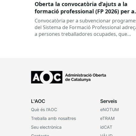
Oberta la convocatòria d’ajuts a la
formació professional (FP 2026) per a
persones treballadores ocupades
Convocatòria per a subvencionar programe
del Sistema de Formació Professional adreç
a persones treballadores ocupades, que
subvenciona el Consorci per a la Formació
Contínua de Catalunya...
L'AOC
Serveis
Què és l’AOC
eNOTUM
Treballa amb nosaltres
eTRAM
Seu electrònica
idCAT
Contacte
VÀLID