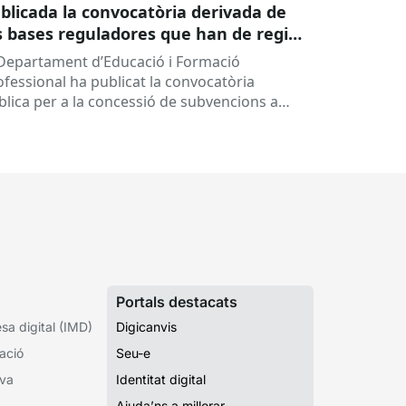
blicada la convocatòria derivada de
s bases reguladores que han de regir
 concessió de subvencions a centres
 Departament d’Educació i Formació
ucatius, per al desenvolupament de
ofessional ha publicat la convocatòria
ogrames de formació i inserció,
blica per a la concessió de subvencions a
rant el curs 2026-2027
ntres educatius públics que no siguin de
ularitat...
Portals destacats
a digital (IMD)
Digicanvis
ació
Seu-e
iva
Identitat digital
Ajuda’ns a millorar