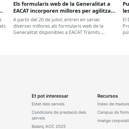
Els formularis web de la Generalitat a
Pu
EACAT incorporen millores per agilitzar
le
la tramitació
la
s
A partir del 20 de juliol, entren en servei
El
ed
ats
diverses millores als formularis web de la
Pr
pr
Generalitat disponibles a EACAT Tràmits.
pú
du
Aquests canvis tenen l’objectiu de...
ce
tit
Et pot interessar
Recursos
Estat dels serveis
Índex de madures
Condicions de prestació dels
Campus de form
serveis
Imatge corporat
Balanç AOC 2025