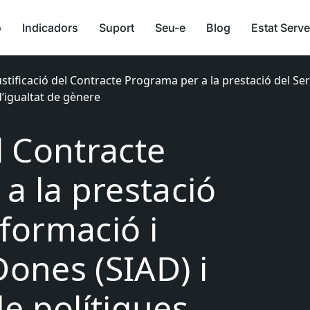
ó
Indicadors
Suport
Seu-e
Blog
Estat Serve
ustificació del Contracte Programa per a la prestació del Ser
d’igualtat de gènere
el Contracte
a la prestació
nformació i
Dones (SIAD) i
de polítiques