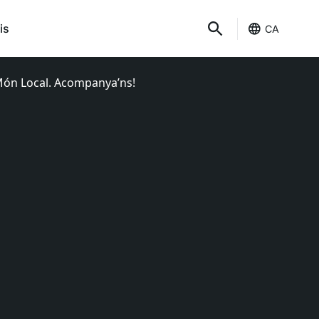
is
CA
 Món Local. Acompanya’ns!