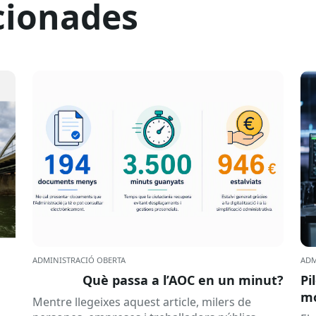
cionades
ADMINISTRACIÓ OBERTA
ADM
Què passa a l’AOC en un minut?
Pi
mó
Mentre llegeixes aquest article, milers de
al