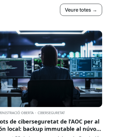
Veure totes →
INISTRACIÓ OBERTA
·
CIBERSEGURETAT
lots de ciberseguretat de l’AOC per al
n local: backup immutable al núvol i
tres