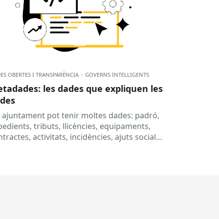
ES OBERTES I TRANSPARÈNCIA
·
GOVERNS INTEL·LIGENTS
tadades: les dades que expliquen les
des
 ajuntament pot tenir moltes dades: padró,
edients, tributs, llicències, equipaments,
tractes, activitats, incidències, ajuts socials,
eixes, subvencions o informació
ssupostària. Però, per què no n’hi...