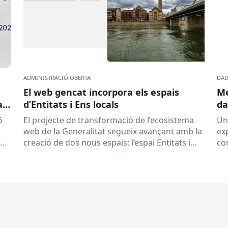
ADMINISTRACIÓ OBERTA
DAD
El web gencat incorpora els espais
Me
a
d’Entitats i Ens locals
da
6
El projecte de transformació de l’ecosistema
Un
web de la Generalitat segueix avançant amb la
exp
tat
creació de dos nous espais: l’espai Entitats i
con
e
l’espai Ens locals. Així...
qu
pre