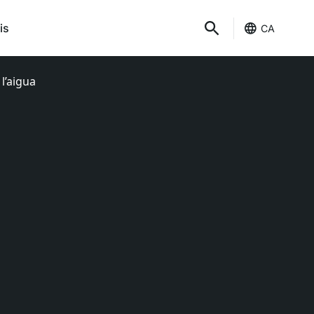
is
CA
l’aigua