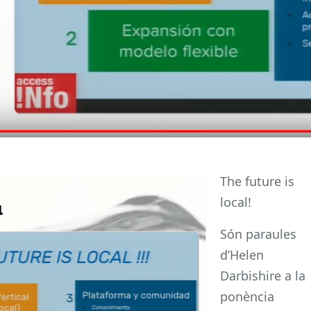
The future is
local!
Són paraules
d’Helen
Darbishire a la
ponència