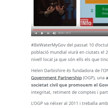
#BeWaterMyGov del passat 10 d’octubr
població mundial viurà en ciutats el 2
nivell local ja que són ells els que ti
Helen Darbishire és fundadora de l’O
Government Partnership
(OGP), una
a
societat civil
que promouem el Gov
integritat, retiment de comptes i part
L’OGP va néixer al 2011 i treballa amb