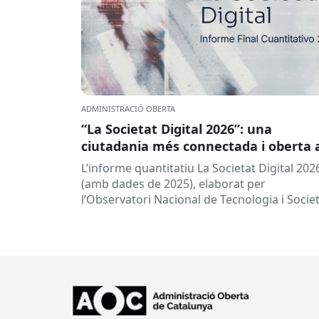
ADMINISTRACIÓ OBERTA
“La Societat Digital 2026”: una
ciutadania més connectada i oberta 
la intel·ligència artificial
L’informe quantitatiu La Societat Digital 202
(amb dades de 2025), elaborat per
l’Observatori Nacional de Tecnologia i Socie
(ONTSI), ofereix una radiografia de l’estat d
la...