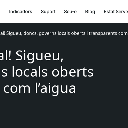
ó
Indicadors
Suport
Seu-e
Blog
Estat Serve
ocal! Sigueu, doncs, governs locals oberts i transparents com 
al! Sigueu,
s locals oberts
 com l’aigua