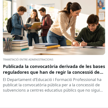
TRAMITACIÓ ENTRE ADMINISTRACIONS
Publicada la convocatòria derivada de les bases
reguladores que han de regir la concessió de
subvencions a centres educatius, per al
El Departament d’Educació i Formació Professional ha
desenvolupament de programes de formació i
publicat la convocatòria pública per a la concessió de
inserció, durant el curs 2026-2027
subvencions a centres educatius públics que no siguin
de titularitat...