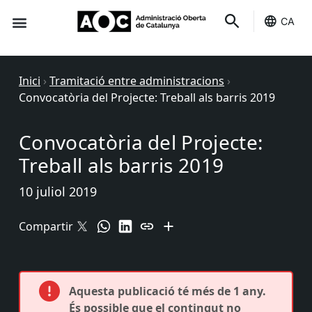
CA
Seu-e
Estat Serveis
Inici
›
Tramitació entre administracions
›
Convocatòria del Projecte: Treball als barris 2019
Convocatòria del Projecte:
Treball als barris 2019
10 juliol 2019
Compartir
Aquesta publicació té més de 1 any.
És possible que el contingut no