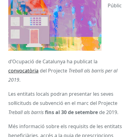
Públic
d’Ocupació de Catalunya ha publicat la
convocatòria
del Projecte
Treball als barris per al
2019
.
Les entitats locals podran presentar les seves
sol·licituds de subvenció en el marc del Projecte
Treball als barris
fins al 30 de setembre
de 2019.
Més informació sobre els requisits de les entitats
beneficiàries, accés a la guia de prescripcions