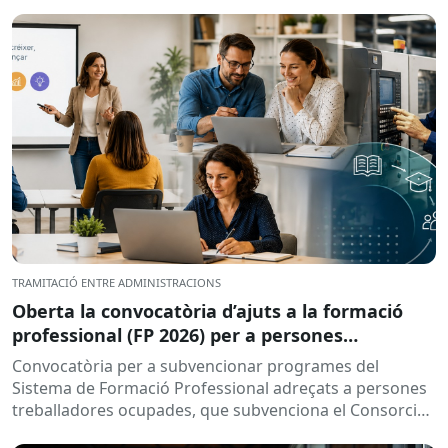
TRAMITACIÓ ENTRE ADMINISTRACIONS
Oberta la convocatòria d’ajuts a la formació
professional (FP 2026) per a persones
treballadores ocupades
Convocatòria per a subvencionar programes del
Sistema de Formació Professional adreçats a persones
treballadores ocupades, que subvenciona el Consorci
per a la Formació Contínua de Catalunya...