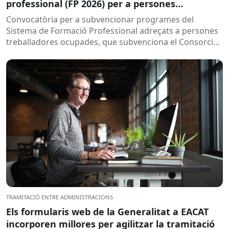
professional (FP 2026) per a persones
treballadores ocupades
Convocatòria per a subvencionar programes del
Sistema de Formació Professional adreçats a persones
treballadores ocupades, que subvenciona el Consorci
per a la Formació Contínua de Catalunya...
TRAMITACIÓ ENTRE ADMINISTRACIONS
Els formularis web de la Generalitat a EACAT
incorporen millores per agilitzar la tramitació