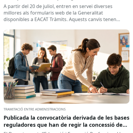
A partir del 20 de juliol, entren en servei diverses
millores als formularis web de la Generalitat
disponibles a EACAT Tràmits. Aquests canvis tenen
l’objectiu de...
TRAMITACIÓ ENTRE ADMINISTRACIONS
Publicada la convocatòria derivada de les bases
reguladores que han de regir la concessió de
subvencions a centres educatius, per al