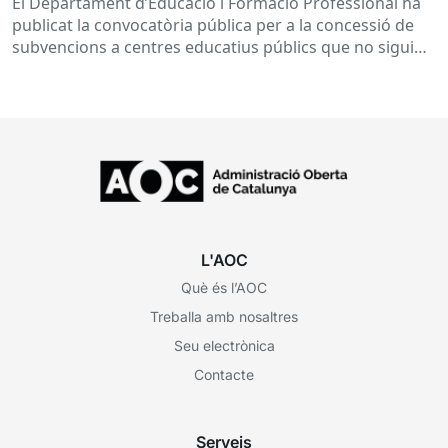
El Departament d’Educació i Formació Professional ha
desenvolupament de programes de formació i
publicat la convocatòria pública per a la concessió de
inserció, durant el curs 2026-2027
subvencions a centres educatius públics que no siguin
de titularitat...
L'AOC
Què és l’AOC
Treballa amb nosaltres
Seu electrònica
Contacte
Serveis