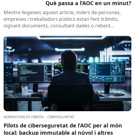
Què passa a l’AOC en un minut?
Mentre llegeixes aquest article, milers de persones,
empreses i treballadors públics estan fent tràmits,
signant documents, consultant dades o rebent
notificacions electròniques. Tot això passa
habitualment...
ADMINISTRACIÓ OBERTA
·
CIBERSEGURETAT
Pilots de ciberseguretat de l’AOC per al món
local: backup immutable al núvol i altres