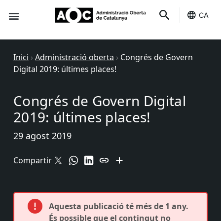
CA
Seu-e
Estat Serveis
Inici
›
Administració oberta
›
Congrés de Govern
Digital 2019: últimes places!
Congrés de Govern Digital
2019: últimes places!
29 agost 2019
Compartir
Aquesta publicació té més de 1 any.
És possible que el contingut no