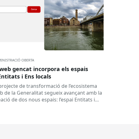
INISTRACIÓ OBERTA
 web gencat incorpora els espais
Entitats i Ens locals
 projecte de transformació de l’ecosistema
b de la Generalitat segueix avançant amb la
ació de dos nous espais: l’espai Entitats i
spai Ens locals. Així...