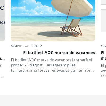
ADMINISTRACIÓ OBERTA
ADM
El butlletí AOC marxa de vacances
El
a
d’
El butlletí AOC marxa de vacances i tornarà el
proper 25 d’agost. Carregarem piles i
6
El
tornarem amb forces renovades per fer front
we
a una tardor ben...
tat
cre
e
l’e