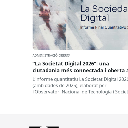
ADMINISTRACIÓ OBERTA
“La Societat Digital 2026”: una
ciutadania més connectada i oberta 
la intel·ligència artificial
L’informe quantitatiu La Societat Digital 202
(amb dades de 2025), elaborat per
l’Observatori Nacional de Tecnologia i Socie
(ONTSI), ofereix una radiografia de l’estat d
la...