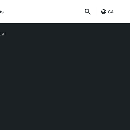
is
CA
cal