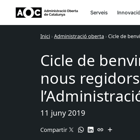
Serveis
Innovaci
Inici
›
Administració oberta
›
Cicle de benv
Cicle de benv
nous regidors
l’Administraci
11 juny 2019
Compartir