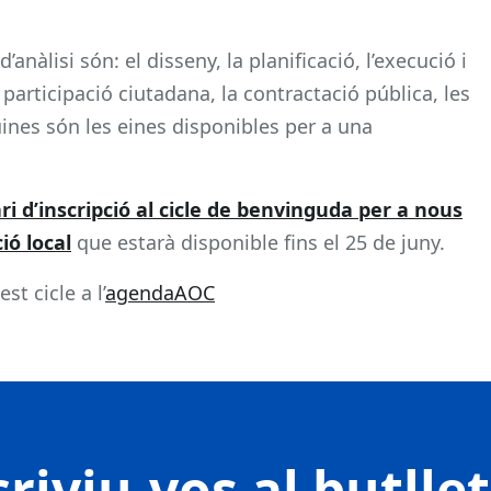
nàlisi són: el disseny, la planificació, l’execució i
 participació ciutadana, la contractació pública, les
uines són les eines disponibles per a una
ri d’inscripció al cicle de benvinguda per a nous
ió local
que estarà disponible fins el 25 de juny.
st cicle a l’
agendaAOC
riviu-vos al butlle