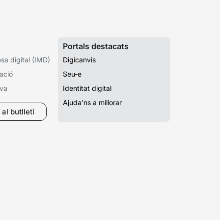
Portals destacats
a digital (IMD)
Digicanvis
ació
Seu-e
iva
Identitat digital
Ajuda’ns a millorar
al butlletí