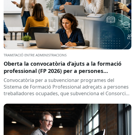
TRAMITACIÓ ENTRE ADMINISTRACIONS
Oberta la convocatòria d’ajuts a la formació
professional (FP 2026) per a persones
treballadores ocupades
Convocatòria per a subvencionar programes del
Sistema de Formació Professional adreçats a persones
treballadores ocupades, que subvenciona el Consorci
per a la Formació Contínua de Catalunya...