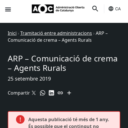
CA
Seu-e
Estat Serveis
Inici
›
Tramitació entre administracions
›
ARP –
Comunicació de crema – Agents Rurals
ARP – Comunicació de crema
– Agents Rurals
25 setembre 2019
Compartir
Aquesta publicació té més de 1 any.
És possible que el contingut no