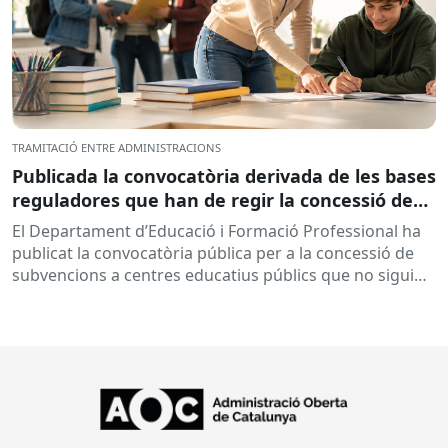
TRAMITACIÓ ENTRE ADMINISTRACIONS
Publicada la convocatòria derivada de les bases
reguladores que han de regir la concessió de
subvencions a centres educatius, per al
El Departament d’Educació i Formació Professional ha
desenvolupament de programes de formació i
publicat la convocatòria pública per a la concessió de
inserció, durant el curs 2026-2027
subvencions a centres educatius públics que no siguin
de titularitat...