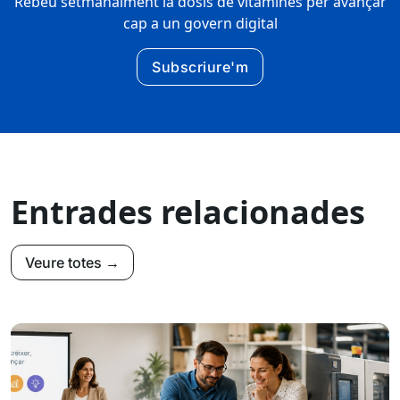
Rebeu setmanalment la dosis de vitamines per avançar
cap a un govern digital
Subscriure'm
Entrades relacionades
Veure totes →