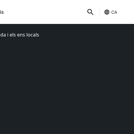
is
CA
a i els ens locals