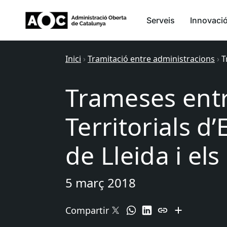
Serveis
Innovaci
Inici
›
Tramitació entre administracions
›
T
Trameses entr
Territorials 
de Lleida i els
5 març 2018
Compartir