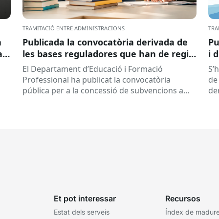
TRAMITACIÓ ENTRE ADMINISTRACIONS
TRA
a
Publicada la convocatòria derivada de
Pu
ar
les bases reguladores que han de regir
i 
la concessió de subvencions a centres
El Departament d’Educació i Formació
S’
educatius, per al desenvolupament de
Professional ha publicat la convocatòria
de 
programes de formació i inserció,
pública per a la concessió de subvencions a
de
durant el curs 2026-2027
centres educatius públics que no siguin de
de
titularitat...
Et pot interessar
Recursos
Estat dels serveis
Índex de madures