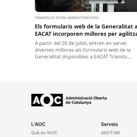
TRAMITACIÓ ENTRE ADMINISTRACIONS
Els formularis web de la Generalitat 
EACAT incorporen millores per agilitz
la tramitació
A partir del 20 de juliol, entren en servei
diverses millores als formularis web de la
Generalitat disponibles a EACAT Tràmits.
Aquests canvis tenen l’objectiu de...
L'AOC
Serveis
Què és l’AOC
eNOTUM