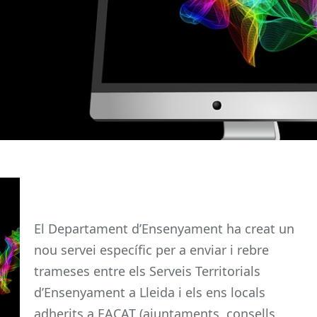
El Departament d’Ensenyament ha creat un
nou servei específic per a enviar i rebre
trameses entre els Serveis Territorials
d’Ensenyament a Lleida i els ens locals
adherits a EACAT (ajuntaments, consells