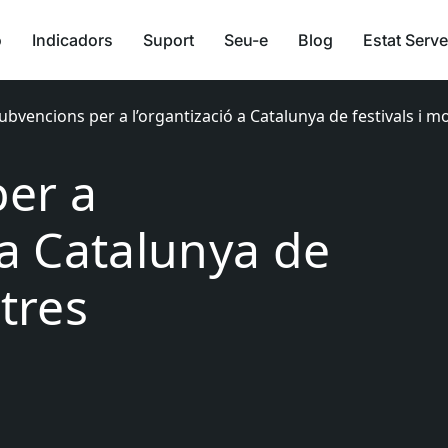
ó
Indicadors
Suport
Seu-e
Blog
Estat Serve
ubvencions per a l’organtizació a Catalunya de festivals i m
er a
 a Catalunya de
stres