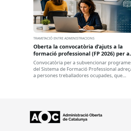
TRAMITACIÓ ENTRE ADMINISTRACIONS
Oberta la convocatòria d’ajuts a la
formació professional (FP 2026) per a
persones treballadores ocupades
Convocatòria per a subvencionar programe
del Sistema de Formació Professional adreç
a persones treballadores ocupades, que
subvenciona el Consorci per a la Formació
Contínua de Catalunya...