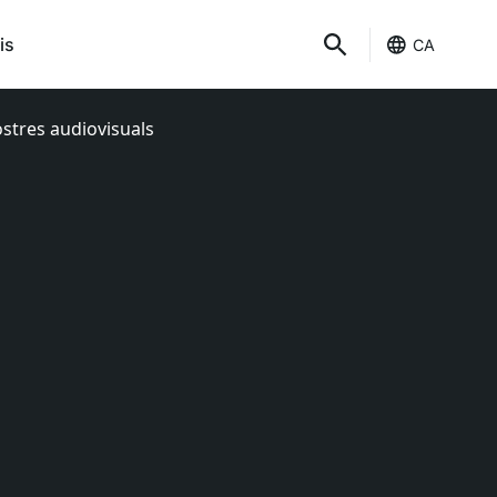
is
CA
ostres audiovisuals