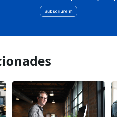
Subscriure'm
cionades