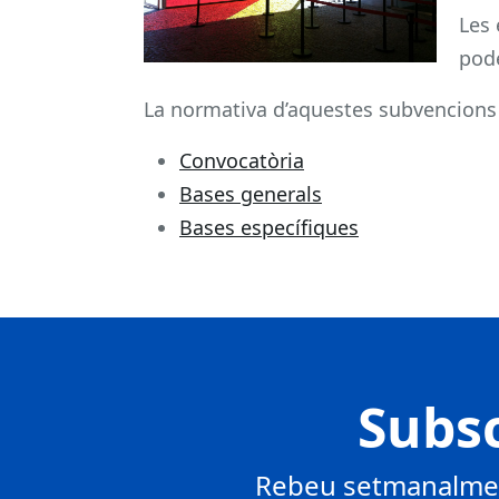
Les 
pode
La normativa d’aquestes subvencions
Convocatòria
Bases generals
Bases específiques
Subsc
Rebeu setmanalment