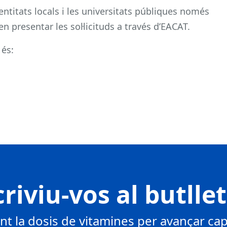
entitats locals i les universitats públiques només
n presentar les sol·licituds a través d’EACAT.
 és:
riviu-vos al butlle
 la dosis de vitamines per avançar cap 