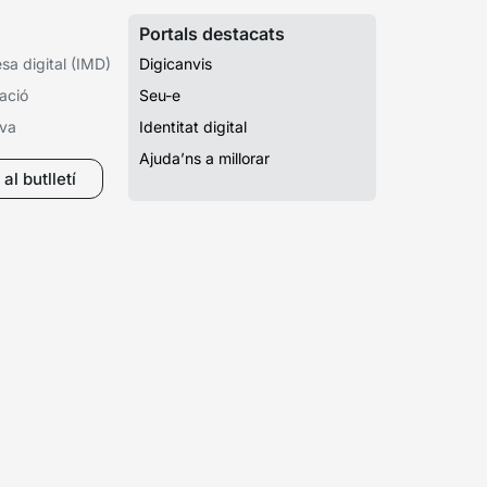
Portals destacats
a digital (IMD)
Digicanvis
ació
Seu-e
iva
Identitat digital
Ajuda’ns a millorar
al butlletí