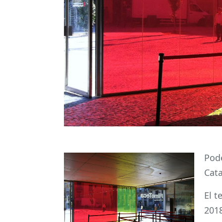
Pode
Cata
El t
2018