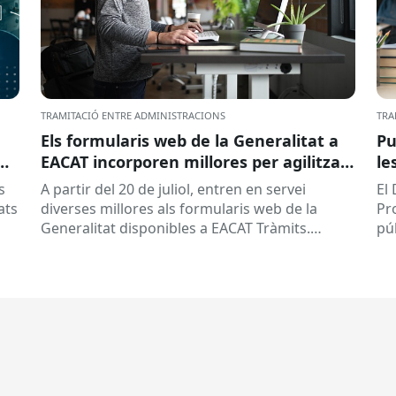
TRAMITACIÓ ENTRE ADMINISTRACIONS
TRA
Els formularis web de la Generalitat a
Pu
EACAT incorporen millores per agilitzar
le
la tramitació
la
s
A partir del 20 de juliol, entren en servei
El
ed
ats
diverses millores als formularis web de la
Pr
pr
Generalitat disponibles a EACAT Tràmits.
pú
du
Aquests canvis tenen l’objectiu de...
ce
tit