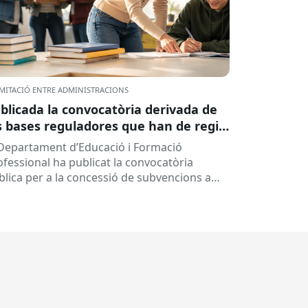
MITACIÓ ENTRE ADMINISTRACIONS
blicada la convocatòria derivada de
s bases reguladores que han de regir
 concessió de subvencions a centres
 Departament d’Educació i Formació
ucatius, per al desenvolupament de
ofessional ha publicat la convocatòria
ogrames de formació i inserció,
blica per a la concessió de subvencions a
rant el curs 2026-2027
ntres educatius públics que no siguin de
ularitat...