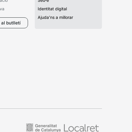
ació
Seu-e
iva
Identitat digital
Ajuda’ns a millorar
al butlletí