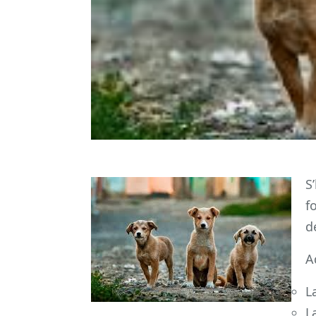
S
f
d
A
L
L