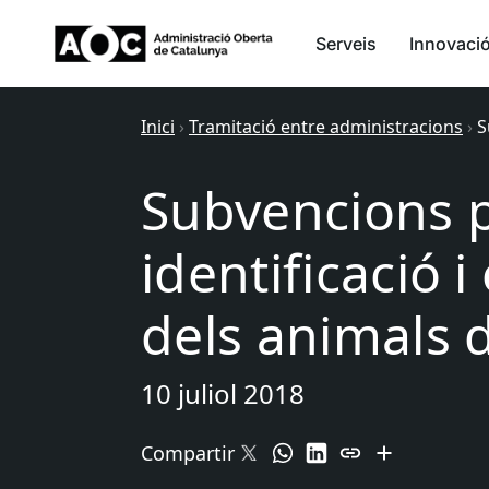
Serveis
Innovaci
Inici
›
Tramitació entre administracions
›
S
Subvencions p
identificació i 
dels animals
10 juliol 2018
Compartir