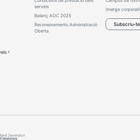
Condicions de prestació dels
Campus de form
serveis
Imatge corporat
Balanç AOC 2025
Subscriu-te 
Reconeixements Administració
Oberta
veis