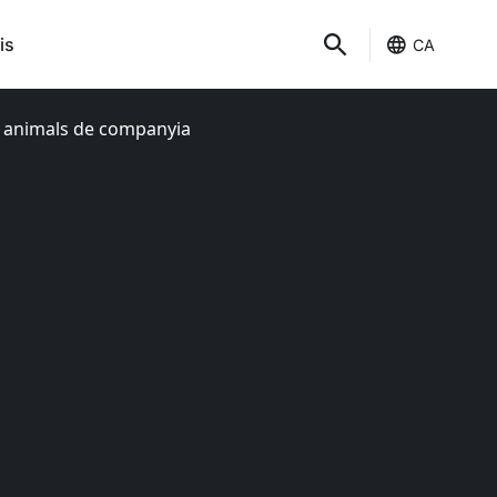
is
CA
ls animals de companyia