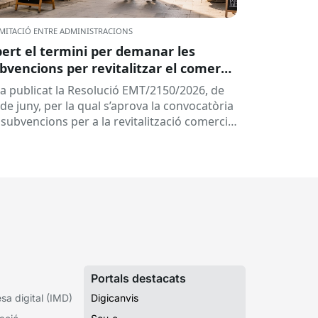
MITACIÓ ENTRE ADMINISTRACIONS
ert el termini per demanar les
bvencions per revitalitzar el comerç
ls centres històrics i eixos comercials
ha publicat la Resolució EMT/2150/2026, de
 Catalunya
de juny, per la qual s’aprova la convocatòria
 subvencions per a la revitalització comercial
s centres històrics i...
Portals destacats
a digital (IMD)
Digicanvis