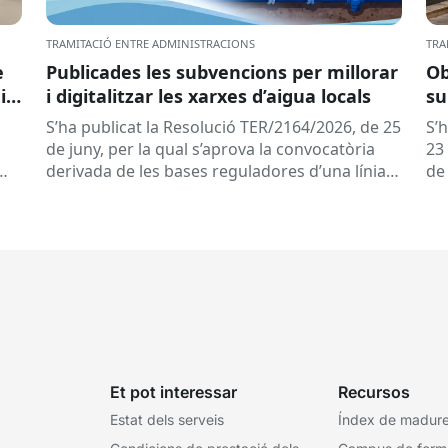
TRAMITACIÓ ENTRE ADMINISTRACIONS
TRA
e
Publicades les subvencions per millorar
Ob
ir
i digitalitzar les xarxes d’aigua locals
su
s
de
S’ha publicat la Resolució TER/2164/2026, de 25
S’
de
de
de juny, per la qual s’aprova la convocatòria
23 
derivada de les bases reguladores d’una línia
de
de subvencions adreçades als...
del
Et pot interessar
Recursos
Estat dels serveis
Índex de madures