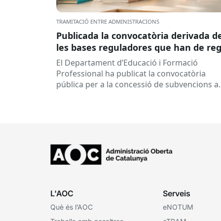
TRAMITACIÓ ENTRE ADMINISTRACIONS
Publicada la convocatòria derivada d
les bases reguladores que han de reg
la concessió de subvencions a centre
El Departament d’Educació i Formació
educatius, per al desenvolupament 
Professional ha publicat la convocatòria
programes de formació i inserció,
pública per a la concessió de subvencions a
durant el curs 2026-2027
centres educatius públics que no siguin de
titularitat...
L'AOC
Serveis
Què és l’AOC
eNOTUM