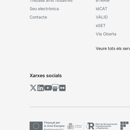
Treballa amb nosaltres
eTRAM
Seu electrònica
idCAT
Contacte
VÀLID
eSET
Via Oberta
Veure tots els ser
Xarxes socials