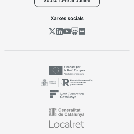
Subscriu-te al butlletí
Xarxes socials