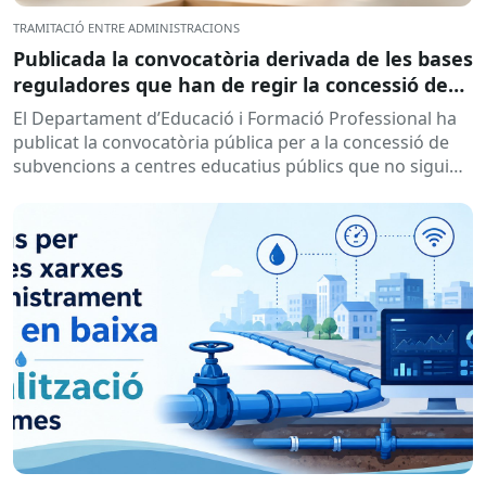
TRAMITACIÓ ENTRE ADMINISTRACIONS
Publicada la convocatòria derivada de les bases
reguladores que han de regir la concessió de
subvencions a centres educatius, per al
El Departament d’Educació i Formació Professional ha
desenvolupament de programes de formació i
publicat la convocatòria pública per a la concessió de
inserció, durant el curs 2026-2027
subvencions a centres educatius públics que no siguin
de titularitat...