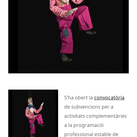
S’ha obert la
convocatòria
de subvencions per a
activitats complementàries
a la programació
professional estable de