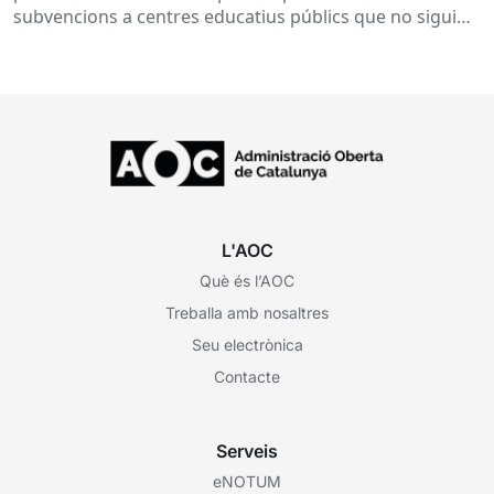
inserció, durant el curs 2026-2027
subvencions a centres educatius públics que no siguin
de titularitat...
L'AOC
Què és l’AOC
Treballa amb nosaltres
Seu electrònica
Contacte
Serveis
eNOTUM