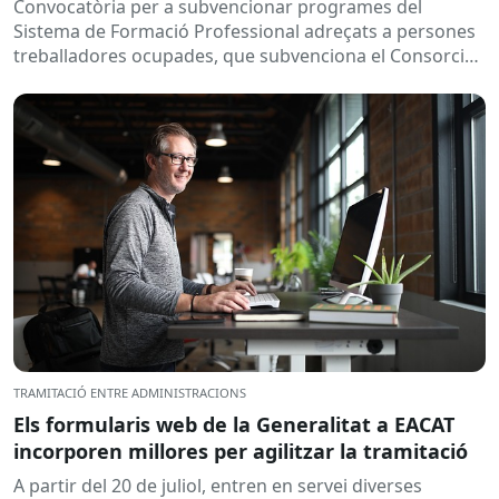
Convocatòria per a subvencionar programes del
Sistema de Formació Professional adreçats a persones
treballadores ocupades, que subvenciona el Consorci
per a la Formació Contínua de Catalunya...
TRAMITACIÓ ENTRE ADMINISTRACIONS
Els formularis web de la Generalitat a EACAT
incorporen millores per agilitzar la tramitació
A partir del 20 de juliol, entren en servei diverses