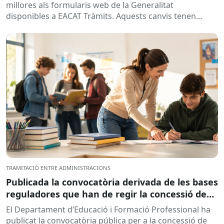
millores als formularis web de la Generalitat
disponibles a EACAT Tràmits. Aquests canvis tenen
l’objectiu de...
TRAMITACIÓ ENTRE ADMINISTRACIONS
Publicada la convocatòria derivada de les bases
reguladores que han de regir la concessió de
subvencions a centres educatius, per al
El Departament d’Educació i Formació Professional ha
desenvolupament de programes de formació i
publicat la convocatòria pública per a la concessió de