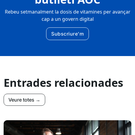
Rebeu setmanalment la dosis de vitamines per avançar
cap a un govern digital
Subscriure'm
Entrades relacionades
Veure totes →