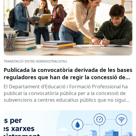
TRAMITACIÓ ENTRE ADMINISTRACIONS
Publicada la convocatòria derivada de les bases
reguladores que han de regir la concessió de
subvencions a centres educatius, per al
El Departament d’Educació i Formació Professional ha
desenvolupament de programes de formació i
publicat la convocatòria pública per a la concessió de
inserció, durant el curs 2026-2027
subvencions a centres educatius públics que no siguin
de titularitat...