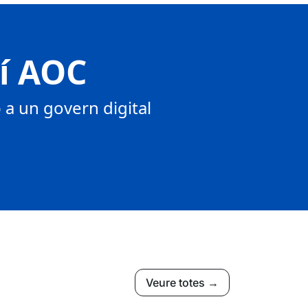
tí AOC
a un govern digital
Veure totes →