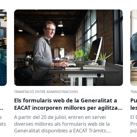
TRAMITACIÓ ENTRE ADMINISTRACIONS
TRA
Els formularis web de la Generalitat a
Pu
EACAT incorporen millores per agilitzar
le
la tramitació
la
s
A partir del 20 de juliol, entren en servei
El
ed
ats
diverses millores als formularis web de la
Pr
pr
Generalitat disponibles a EACAT Tràmits.
pú
du