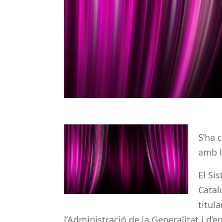
S’ha 
amb l
El Si
Catal
titul
l’Administració de la Generalitat i 