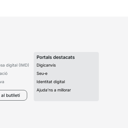
ntres educatius públics que no siguin de
ularitat...
Portals destacats
a digital (IMD)
Digicanvis
ació
Seu-e
iva
Identitat digital
Ajuda’ns a millorar
al butlletí