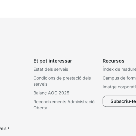
Aquests canvis tenen l’objectiu de...
ce
tit
Et pot interessar
Recursos
Estat dels serveis
Índex de madures
Condicions de prestació dels
Campus de form
serveis
Imatge corporat
Balanç AOC 2025
Subscriu-te 
Reconeixements Administració
Oberta
veis