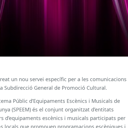
creat un nou servei específic per a les comunicacions
a Subdirecció General de Promoció Cultural.
stema Públic d’Equipaments Escènics i Musicals de
unya (SPEEM) és el conjunt organitzat d’entitats
ars d’equipaments escènics i musicals participats per
d’ens locals que promouen programacions escèniques i