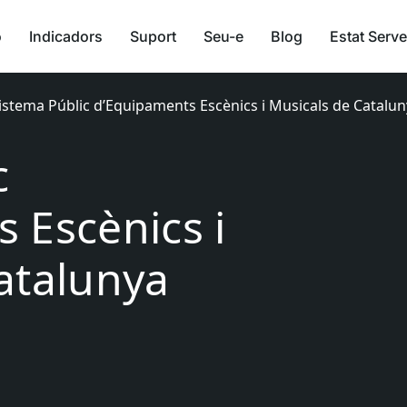
ó
Indicadors
Suport
Seu-e
Blog
Estat Serve
istema Públic d’Equipaments Escènics i Musicals de Catalu
c
 Escènics i
atalunya