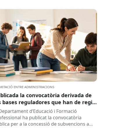
MITACIÓ ENTRE ADMINISTRACIONS
blicada la convocatòria derivada de
s bases reguladores que han de regir
 concessió de subvencions a centres
 Departament d’Educació i Formació
ucatius, per al desenvolupament de
ofessional ha publicat la convocatòria
ogrames de formació i inserció,
blica per a la concessió de subvencions a
rant el curs 2026-2027