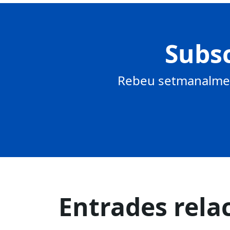
Subsc
Rebeu setmanalment
Entrades rela