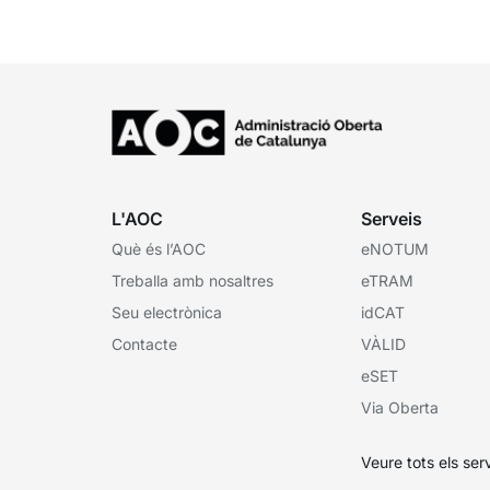
subvenciona el Consorci per a la Formació
Contínua de Catalunya...
L'AOC
Serveis
Què és l’AOC
eNOTUM
Treballa amb nosaltres
eTRAM
Seu electrònica
idCAT
Contacte
VÀLID
eSET
Via Oberta
Veure tots els ser