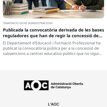
TRAMITACIÓ ENTRE ADMINISTRACIONS
Publicada la convocatòria derivada de les bases
reguladores que han de regir la concessió de
subvencions a centres educatius, per al
El Departament d’Educació i Formació Professional ha
desenvolupament de programes de formació i
publicat la convocatòria pública per a la concessió de
inserció, durant el curs 2026-2027
subvencions a centres educatius públics que no siguin
de titularitat...
L'AOC