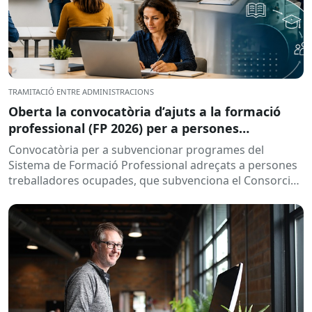
TRAMITACIÓ ENTRE ADMINISTRACIONS
Oberta la convocatòria d’ajuts a la formació
professional (FP 2026) per a persones
treballadores ocupades
Convocatòria per a subvencionar programes del
Sistema de Formació Professional adreçats a persones
treballadores ocupades, que subvenciona el Consorci
per a la Formació Contínua de Catalunya...