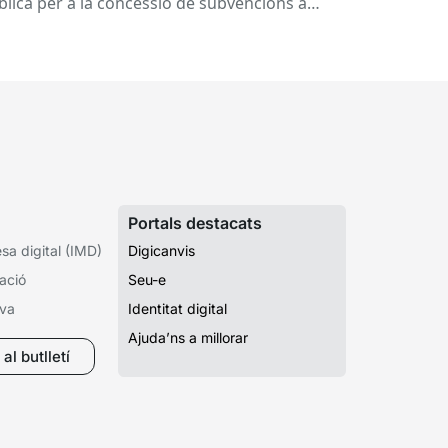
blica per a la concessió de subvencions a
rant el curs 2026-2027
ntres educatius públics que no siguin de
ularitat...
Portals destacats
a digital (IMD)
Digicanvis
ació
Seu-e
iva
Identitat digital
Ajuda’ns a millorar
al butlletí