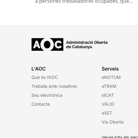
a persones treballadores ocupades, que
subvenciona el Consorci per a la Formació
Contínua de Catalunya...
L'AOC
Serveis
Què és l’AOC
eNOTUM
Treballa amb nosaltres
eTRAM
Seu electrònica
idCAT
Contacte
VÀLID
eSET
Via Oberta
Veure tots els ser