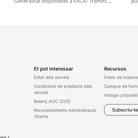
Generalitat disponibles a EACAT Tràmits.
pú
du
Aquests canvis tenen l’objectiu de...
ce
tit
Et pot interessar
Recursos
Estat dels serveis
Índex de madures
Condicions de prestació dels
Campus de form
serveis
Imatge corporat
Balanç AOC 2025
Subscriu-te 
Reconeixements Administració
Oberta
veis