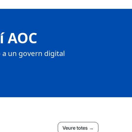
tí AOC
a un govern digital
Veure totes →