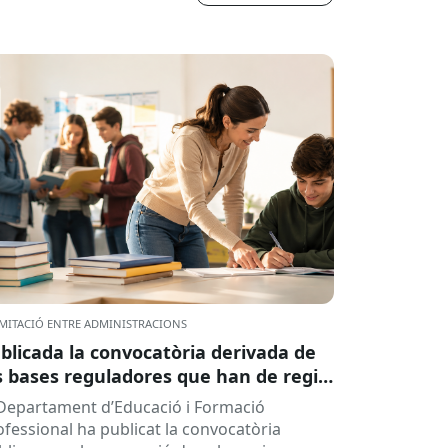
MITACIÓ ENTRE ADMINISTRACIONS
blicada la convocatòria derivada de
s bases reguladores que han de regir
 concessió de subvencions a centres
 Departament d’Educació i Formació
ucatius, per al desenvolupament de
ofessional ha publicat la convocatòria
ogrames de formació i inserció,