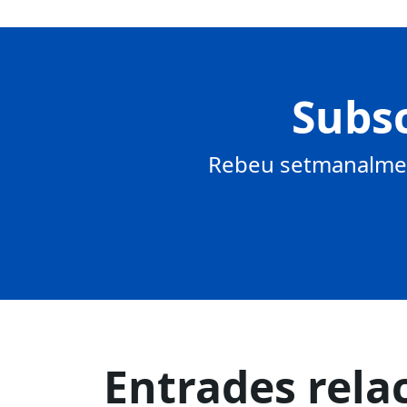
Subsc
Rebeu setmanalment
Entrades rela