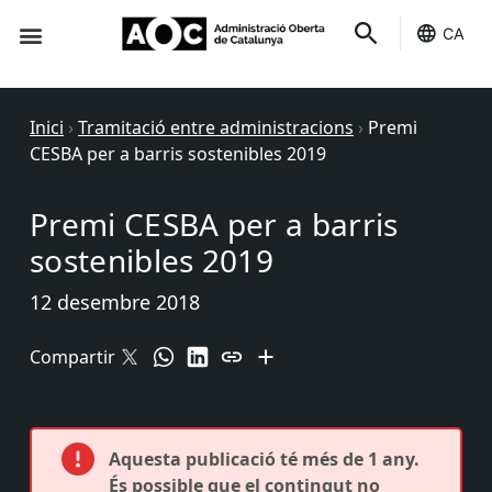
CA
Seu-e
Estat Serveis
Inici
›
Tramitació entre administracions
›
Premi
CESBA per a barris sostenibles 2019
Premi CESBA per a barris
sostenibles 2019
12 desembre 2018
Compartir
Aquesta publicació té més de 1 any.
És possible que el contingut no