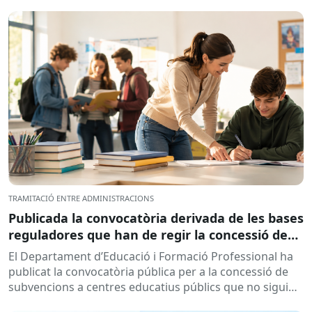
l’objectiu de...
TRAMITACIÓ ENTRE ADMINISTRACIONS
Publicada la convocatòria derivada de les bases
reguladores que han de regir la concessió de
subvencions a centres educatius, per al
El Departament d’Educació i Formació Professional ha
desenvolupament de programes de formació i
publicat la convocatòria pública per a la concessió de
inserció, durant el curs 2026-2027
subvencions a centres educatius públics que no siguin
de titularitat...