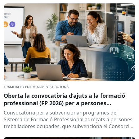
TRAMITACIÓ ENTRE ADMINISTRACIONS
Oberta la convocatòria d’ajuts a la formació
professional (FP 2026) per a persones
treballadores ocupades
Convocatòria per a subvencionar programes del
Sistema de Formació Professional adreçats a persones
treballadores ocupades, que subvenciona el Consorci
per a la Formació Contínua de Catalunya...