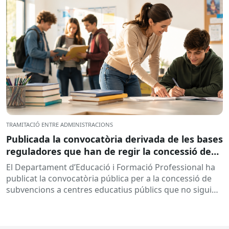
TRAMITACIÓ ENTRE ADMINISTRACIONS
Publicada la convocatòria derivada de les bases
reguladores que han de regir la concessió de
subvencions a centres educatius, per al
El Departament d’Educació i Formació Professional ha
desenvolupament de programes de formació i
publicat la convocatòria pública per a la concessió de
inserció, durant el curs 2026-2027
subvencions a centres educatius públics que no siguin
de titularitat...